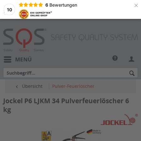
×
6
Bewertungen
10
MENÜ
Übersicht
Pulver-Feuerlöscher
Jockel P6 LJKM 34 Pulverfeuerlöscher 6
kg