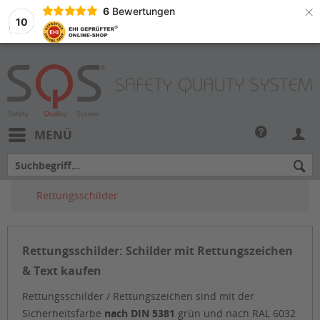
×
6
Bewertungen
10
MENÜ
Rettungsschilder
Rettungsschilder: Schilder mit Rettungszeichen
& Text kaufen
Rettungsschilder / Rettungszeichen sind mit der
Sicherheitsfarbe
nach DIN 5381
grün und nach RAL 6032