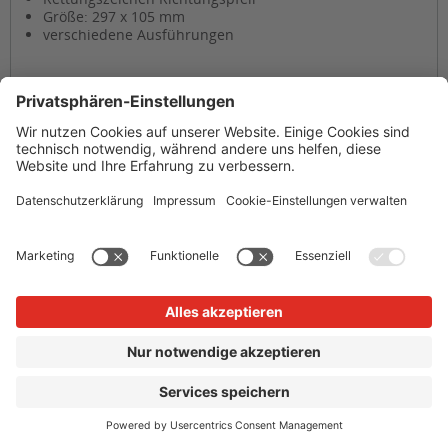
Größe: 297 x 105 mm
verschiedene Ausführungen
ab 2,32 € *
Nettopreis: 1,95 €
Details
Merken
1
von
3