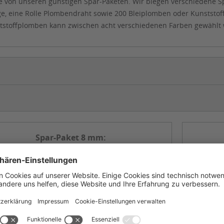
Sie von unseren günstigen Spar-Paketen. Wir biegen verschiedene S
, eine Rolle Plombendraht sowie 200 Bleiplomben oder Kunststo
tstoffplomben kann zwischen acht verschiedenen Farben gewählt
Spar-Paket 8 mm:
Plombenzange + Plomben +
Draht
inkl. 130 mm Plombenzange
200 Plomben, Ø 8 mm
Rolle Plombendraht 100m
verschiedene Ausführungen