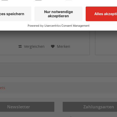
ab 61,19 € *
Nettopreis: 51,42 €
Details
Vergleichen
Merken
ets
Newsletter
Zahlungsarten