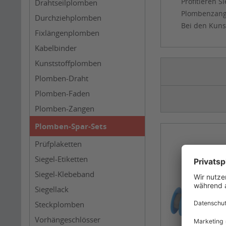
Profitieren 
Drahtseilplomben
Plombenzange
Durchziehplomben
Bei den Kuns
Fixlängenplomben
Kabelbinder
Kunststoffplomben
Plomben-Draht
Plomben-Faden
Plomben-Zangen
Plomben-Spar-Sets
Prüfplaketten
Siegel-Etiketten
Siegel-Klebeband
Siegellack
Steckplomben
Vorhängeschlösser