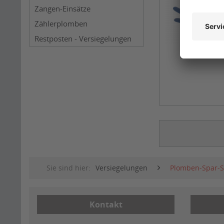
Zangen-Einsätze
Zählerplomben
Restposten - Versiegelungen
Sie sind hier:
Versiegelungen
Plomben-Spar-S
Kontakt