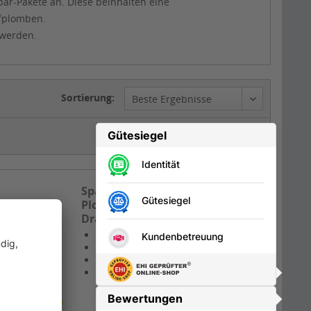
par-Pakete an. Diese beinhalten eine
ffplomben.
 werden.
Sortierung:
Artikel pro Seite:
Spar-Paket 10 mm:
Plombenzange + Plomben +
Draht
inkl. 150 mm Plombenzange
200 Plomben, Ø 10 mm
Rolle Plombendraht 100m
verschiedene Ausführungen