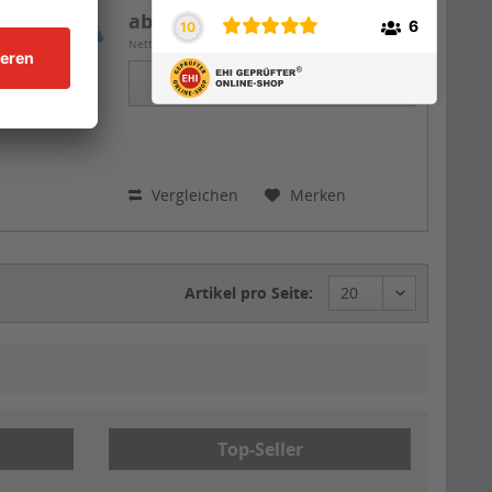
ab 68,55 € *
Nettopreis: 57,61 €
Details
Vergleichen
Merken
Artikel pro Seite:
Top-Seller