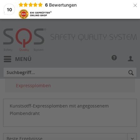
×
6
Bewertungen
10
MENÜ
Expressplomben
Kunstsotff-Expressplomben mit angegossenem
Plombendraht