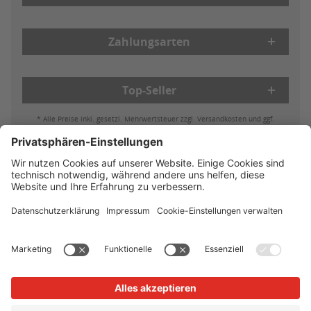
Zahlungsarten
Top-Seller
* Alle Preise inkl. gesetzl. Mehrwertsteuer zzgl. Versandkosten und ggf.
Nachnahmegebühren, wenn nicht anders beschrieben
Bestell- & Zahlungsmöglichkeiten
Lieferung & Versand
Batterieleistung & Entsorgung
Widerruf
Reklamationen
AGB
Datenschutz
Impressum
Vertrag widerrufen