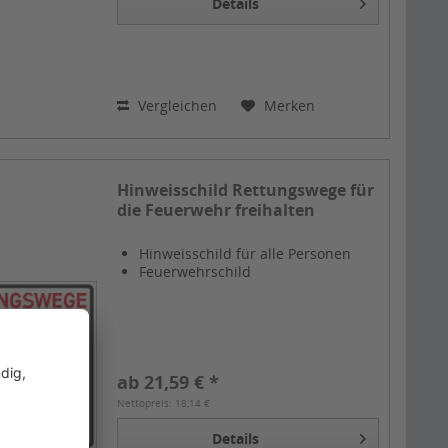
Details
Vergleichen
Merken
Hinweisschild Rettungswege für
die Feuerwehr freihalten
Hinweisschild für alle Personen
Feuerwehrschild
ab 21,59 € *
Nettopreis: 18,14 €
Details