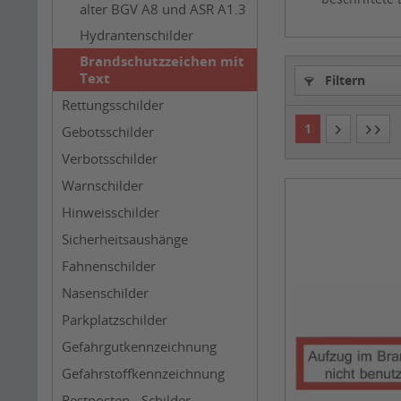
alter BGV A8 und ASR A1.3
Hydrantenschilder
Brandschutzzeichen mit
Text
Filtern
Rettungsschilder
1
Gebotsschilder
Verbotsschilder
Warnschilder
Hinweisschilder
Sicherheitsaushänge
Fahnenschilder
Nasenschilder
Parkplatzschilder
Gefahrgutkennzeichnung
Gefahrstoffkennzeichnung
Restposten - Schilder