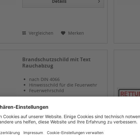
Details
Vergleichen
Merken
Brandschutzschild mit Text
Rauchabzug
nach DIN 4066
Hinweisschild für die Feuerwehr
Feuerwehrschild
ab 1,83 € *
Nettopreis: 1,54 €
Details