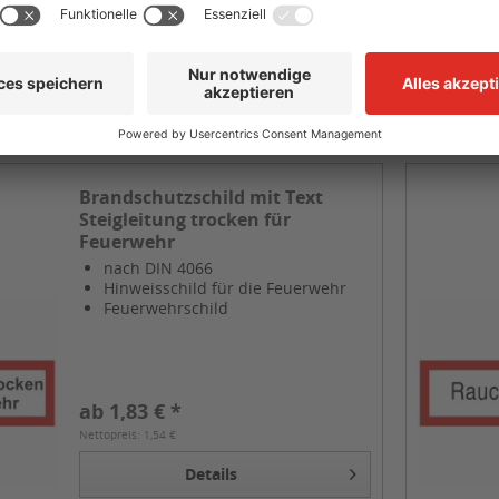
Vergleichen
Merken
Brandschutzschild mit Text
Steigleitung trocken für
Feuerwehr
nach DIN 4066
Hinweisschild für die Feuerwehr
Feuerwehrschild
ab 1,83 € *
Nettopreis: 1,54 €
Details