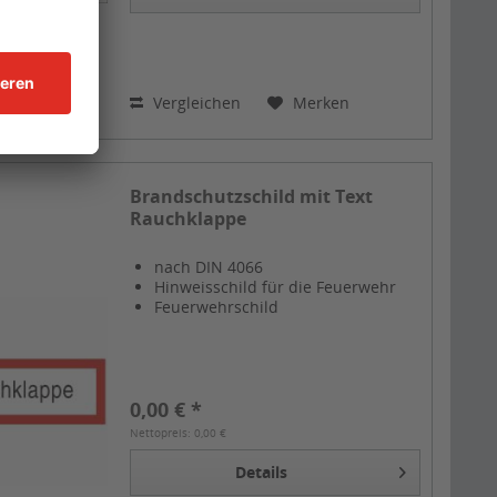
Vergleichen
Merken
Brandschutzschild mit Text
Rauchklappe
nach DIN 4066
Hinweisschild für die Feuerwehr
Feuerwehrschild
0,00 € *
Nettopreis: 0,00 €
Details