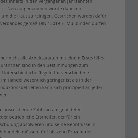
h des Inhalts in den vergangenen Jahrzehnten
ndert. Neu aufgenommen wurde dabei ein
r, um die Haut zu reinigen. Gestrichen wurden dafür
llverbandes gemäß DIN 13019-E. Mullbinden dürfen
mer nicht alle Arbeitsstätten mit einem Erste-Hilfe-
nen Branchen sind in den Bestimmungen zum
en. Unterschiedliche Regeln für verschiedene
im Handel wesentlich geringer ist als in der
roduktionsbetrieben kann sich prinzipiell an jeder
gnen.
ne ausreichende Zahl von ausgebildeten
der betriebliche Ersthelfer, der für ein
schulung absolvieren und seine Kenntnisse in
h handelt, müssen fünf bis zehn Prozent der