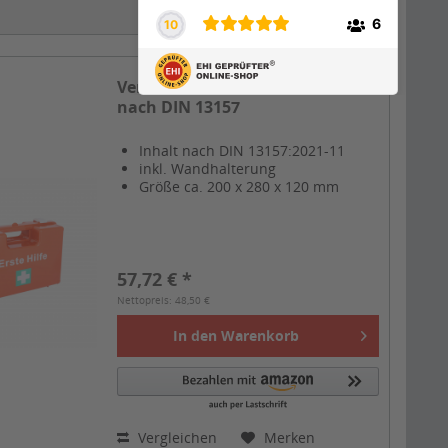
Artikel pro Seite:
Verbandkoffer QUICK, Inhalt
nach DIN 13157
Inhalt nach DIN 13157:2021-11
inkl. Wandhalterung
Größe ca. 200 x 280 x 120 mm
57,72 € *
Nettopreis: 48,50 €
In den
Warenkorb
Vergleichen
Merken