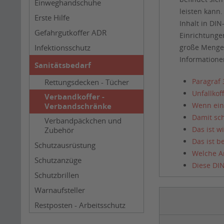
Einweghandschuhe
leisten kann
Erste Hilfe
Inhalt in DI
Gefahrgutkoffer ADR
Einrichtungen
Infektionsschutz
große Mengen
Informatione
Sanitätsbedarf
Paragraf 
Rettungsdecken - Tücher
Unfallko
Verbandkoffer -
Wenn ein 
Verbandschränke
Damit sch
Verbandpäckchen und
Das ist w
Zubehör
Das ist b
Schutzausrüstung
Welche Ar
Schutzanzüge
Diese DI
Schutzbrillen
Warnaufsteller
Restposten - Arbeitsschutz