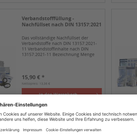
Verbandstofffüllung -
Nachfüllset nach DIN 13157:2021
Das vollständige Nachfüllset der
Verbandstoffe nach DIN 13157:2021-
11 Verbandstoffinhalte nach DIN
13157:2021-11 Bezeichnung Menge
Heftpflaster 5 m x 2,5 cm nach DIN 13
019 1 Wundschnellverband 10 x 6 cm
nach DIN 13 019 12 Dreiecktuch...
15,90 € *
Nettopreis: 13,36 €
In den
Warenkorb
Vergleichen
Merken