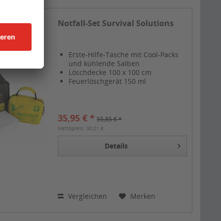
Notfall-Set Survival Solutions
Erste-Hilfe-Tasche mit Cool-Packs
und kühlende Salben
Löschdecke 100 x 100 cm
Feuerlöschgerät 150 ml
35,95 € *
55,85 € *
Nettopreis: 30,21 €
Details
Vergleichen
Merken