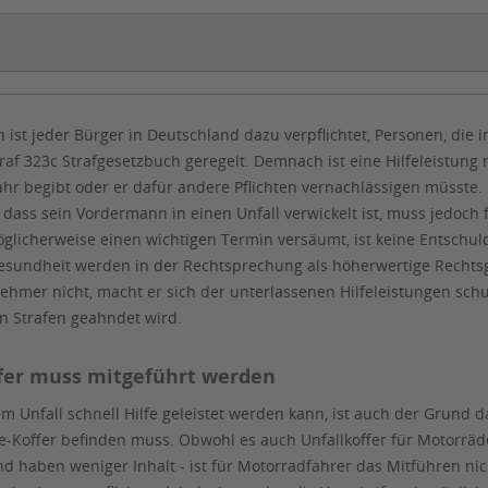
 ist jeder Bürger in Deutschland dazu verpflichtet, Personen, die in
graf 323c Strafgesetzbuch geregelt. Demnach ist eine Hilfeleistung
ahr begibt oder er dafür andere Pflichten vernachlässigen müsste. 
ass sein Vordermann in einen Unfall verwickelt ist, muss jedoch f
glicherweise einen wichtigen Termin versäumt, ist keine Entschuldi
sundheit werden in der Rechtsprechung als höherwertige Rechtsgüt
ehmer nicht, macht er sich der unterlassenen Hilfeleistungen schul
n Strafen geahndet wird.
fer muss mitgeführt werden
em Unfall schnell Hilfe geleistet werden kann, ist auch der Grund
fe-Koffer befinden muss. Obwohl es auch Unfallkoffer für Motorräder
 haben weniger Inhalt - ist für Motorradfahrer das Mitführen nich