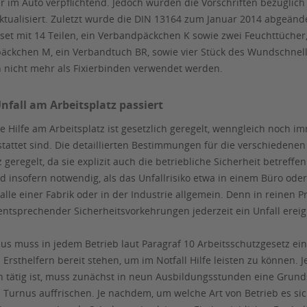
r im Auto verpflichtend. Jedoch wurden die Vorschriften bezüglic
ktualisiert. Zuletzt wurde die DIN 13164 zum Januar 2014 abgeä
erset mit 14 Teilen, ein Verbandpäckchen K sowie zwei Feuchttüche
äckchen M, ein Verbandtuch BR, sowie vier Stück des Wundschne
 nicht mehr als Fixierbinden verwendet werden.
nfall am Arbeitsplatz passiert
e Hilfe am Arbeitsplatz ist gesetzlich geregelt, wenngleich noch im
stattet sind. Die detaillierten Bestimmungen für die verschiede
 geregelt, da sie explizit auch die betriebliche Sicherheit betreff
 insofern notwendig, als das Unfallrisiko etwa in einem Büro oder 
lle einer Fabrik oder in der Industrie allgemein. Denn in reinen P
 entsprechender Sicherheitsvorkehrungen jederzeit ein Unfall erei
us muss in jedem Betrieb laut Paragraf 10 Arbeitsschutzgesetz ei
 Ersthelfern bereit stehen, um im Notfall Hilfe leisten zu können. Je
tätig ist, muss zunächst in neun Ausbildungsstunden eine Grund
 Turnus auffrischen. Je nachdem, um welche Art von Betrieb es sic