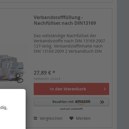
Verbandstofffüllung -
Nachfüllset nach DIN13169
Das vollständige Nachfüllset der
Verbandsstoffe nach DIN 13169:2007.
127-teilig. Verbandstoffinhalte nach
DIN 13169:2009 2 Verbandtuch DIN
13152-A (60x80cm) 2 x Einmal-
Handschuhset a 4 Stück DIN EN 455 4
Dreiecktücher DIN 13168 2...
27,89 € *
Nettopreis: 23,44 €
In den
Warenkorb
Vergleichen
Merken