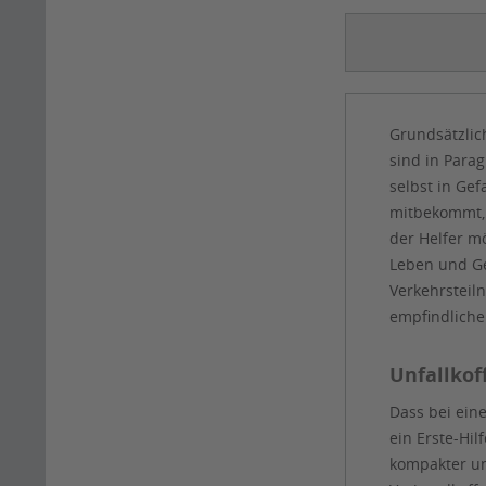
Grundsätzlich
sind in Para
selbst in Gef
mitbekommt, d
der Helfer mö
Leben und Ge
Verkehrsteiln
empfindliche
Unfallkof
Dass bei ein
ein Erste-Hil
kompakter und