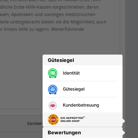
dliche Erste-Hilfe-Kästen vorgeschrieben, deren
raxen, Apotheken und sonstigen medizinischen
elle untergebracht bieten sie die Möglichkeit, auch
 Ersten Hilfe zu lagern. Weiterführende
Sortierung: