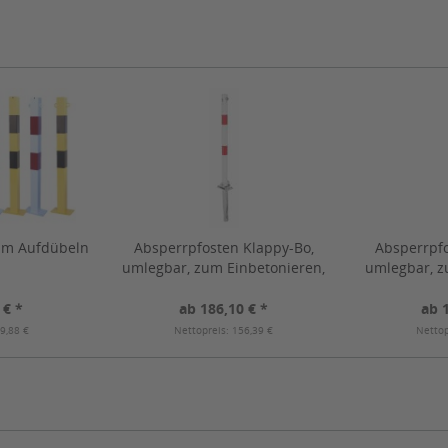
um Aufdübeln
Absperrpfosten Klappy-Bo,
Absperrpfo
umlegbar, zum Einbetonieren,
umlegbar, z
Profilzylinderschloss
mit Dre
 € *
ab 186,10 € *
ab 
9,88 €
Nettopreis: 156,39 €
Nettop