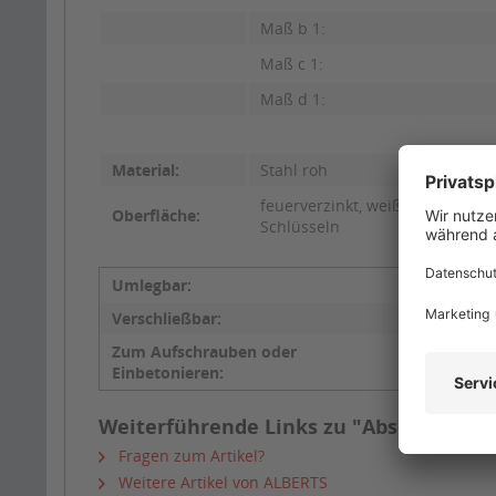
Maß b 1:
Maß c 1:
Maß d 1:
Material:
Stahl roh
feuerverzinkt, weiß kunststoffb
Oberfläche:
Schlüsseln
Umlegbar:
Ja
Verschließbar:
Profilzy
Zum Aufschrauben oder
Aufschr
Einbetonieren:
Weiterführende Links zu "Absperrpfoste
Fragen zum Artikel?
Weitere Artikel von ALBERTS