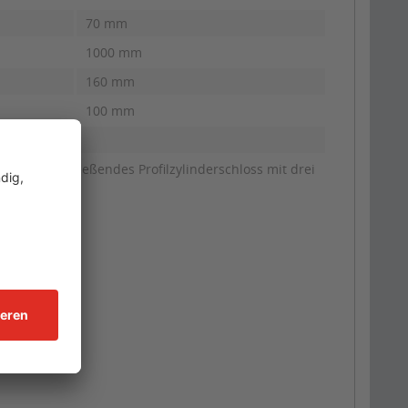
70 mm
1000 mm
160 mm
100 mm
n, gleichschließendes Profilzylinderschloss mit drei