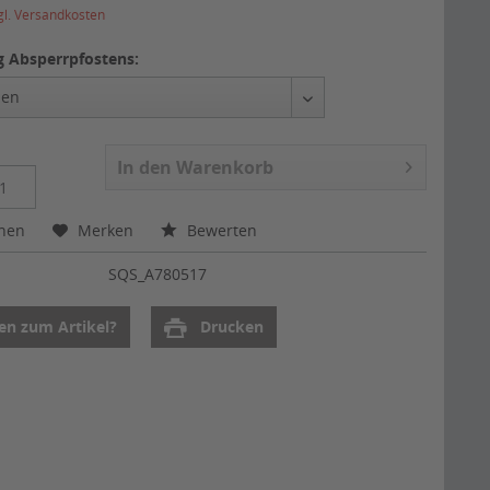
gl. Versandkosten
 Absperrpfostens:
In den
Warenkorb
chen
Merken
Bewerten
:
SQS_A780517
en zum Artikel?
Drucken