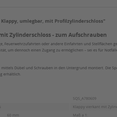
lappy, umlegbar, mit Profilzylinderschloss"
mit Zylinderschloss - zum Aufschrauben
e, Feuerwehrzufahrten oder andere Einfahrten und Stellflächen 
ität, um dennoch einen Zugang zu ermöglichen – sei es für Notfälle
 mittels Dübel und Schrauben in den Untergrund montiert. Die Sper
 erhältlich.
SQS_A780609
s
Klappy vierkant mit Zyli
60 mm
Maß a 1: