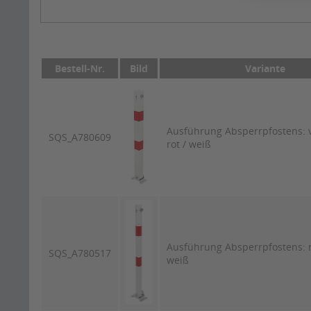
Bestell-Nr.
Bild
Variante
Ausführung Absperrpfostens: v
SQS_A780609
rot / weiß
Ausführung Absperrpfostens: r
SQS_A780517
weiß