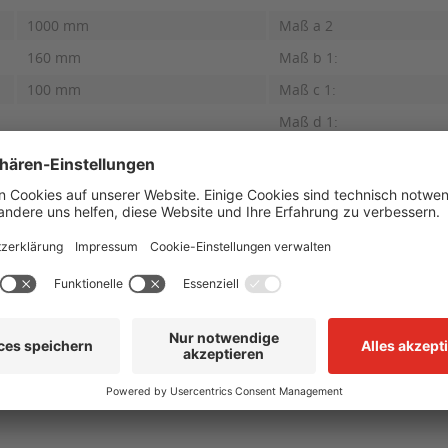
1000 mm
Maß a 2
160 mm
Maß b 1:
100 mm
Maß c 1:
Maß d 1:
eschichtet mit zwei roten, reflektierenden Ringen, zum Aufschraube
linderschloss
auben
n Klappy, umlegbar, mit Profilzylinderschloss"