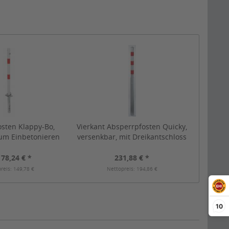
sten Klappy-Bo,
Vierkant Absperrpfosten Quicky,
um Einbetonieren
versenkbar, mit Dreikantschloss
ikantschloss
178,24 € *
231,88 € *
reis: 149,78 €
Nettopreis: 194,86 €
10