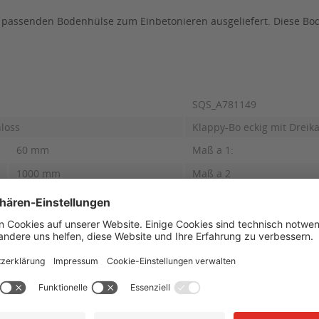
passenden Bodenhülse zum Einbetonieren ausgeliefert. Diese Bod
SQS_A781149
loss
Klappy-Bo eckig mit Dreik
60 mm
Maß a 1:
1000 mm
Maß a 2
160 mm
Maß b 1:
100 mm
Maß c 1:
60 mm
Maß d 1:
400 mm
Maß e-⌀:
Maß f 1: