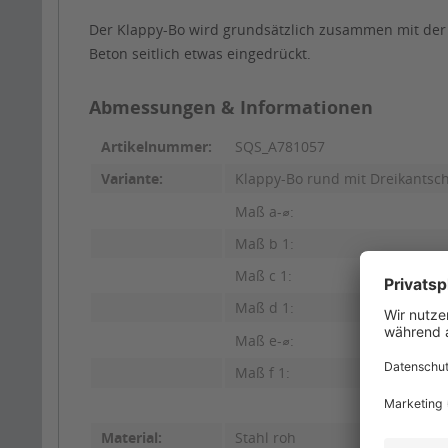
Der Klappy-Bo wird grundsätzlich zusammen mit der 
Beton seitlich etwas eingedrückt.
Abmessungen & Informationen
Artikelnummer:
SQS_A781057
Variante:
Klappy-Bo rund mit Dreikantsch
Maß a-⌀:
Maß b 1:
Maß c 1:
Maß d 1:
Maß e-⌀:
Maß f 1:
Material:
Stahl roh