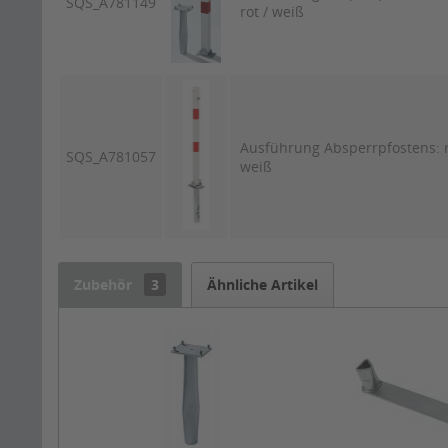
SQS_A781149
rot / weiß
Ausführung Absperrpfostens: r
SQS_A781057
weiß
Zubehör
3
Ähnliche Artikel