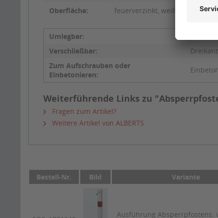
Oberfläche:
feuerverzinkt, weiß kunststoffb
Umlegbar:
Ja
Verschließbar:
Dreikant
Zum Aufschrauben oder
Einbeto
Einbetonieren:
Weiterführende Links zu "Absperrpfost
Fragen zum Artikel?
Weitere Artikel von ALBERTS
Bestell-Nr.
Bild
Variante
Ausführung Absperrpfostens: v