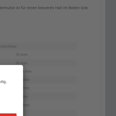
enhülse ist für einen besseren Halt im Boden bzw.
antschloss
70 mm
70 mm
1000 mm
160 mm
100 mm
60 mm
400 mm