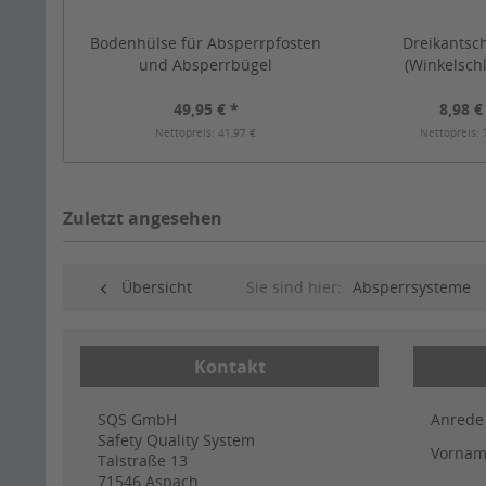
Bodenhülse für Absperrpfosten
Dreikantsc
und Absperrbügel
(Winkelschl
49,95 € *
8,98 €
Nettopreis: 41,97 €
Nettopreis: 
Zuletzt angesehen
Übersicht
Sie sind hier:
Absperrsysteme
Kontakt
SQS GmbH
Anrede
Safety Quality System
Vorna
Talstraße 13
71546
Aspach