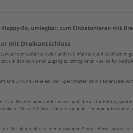
Klappy-Bo, umlegbar, zum Einbetonieren mit Dre
ar mit Dreikantschloss
e, Feuerwehrzufahrten oder andere Einfahrten und Stellflächen 
ität, um dennoch einen Zugang zu ermöglichen – sei es für Notfälle
ft and Ort und Stelle ein. Der Sperrpfosten ist mit einem Dreikan
st auf Flächen oder Zufahrten verbaut, die als für Rettungskräfte
eikant. Diese Schlösser können von jeder Feuerwehr im Notfall e
alten. Wir bieten hierzu einen passenden Steckschlüssel sowie auc