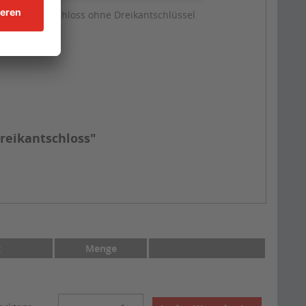
en, Dreikantschloss ohne Dreikantschlüssel
reikantschloss"
t
Menge