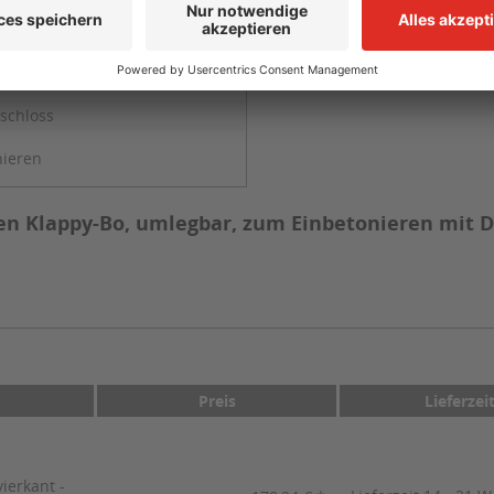
eschichtet mit zwei roten, reflektierenden Ringen, zum Einbetonier
schloss
nieren
en Klappy-Bo, umlegbar, zum Einbetonieren mit D
Preis
Lieferzei
ierkant -