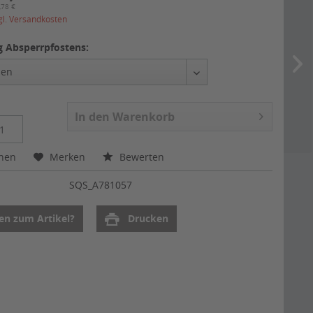
,78 €
gl. Versandkosten
 Absperrpfostens:
In den
Warenkorb
chen
Merken
Bewerten
:
SQS_A781057
en zum Artikel?
Drucken