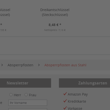
hlüssel
Dreikantschlüssel
üssel)
(Steckschlüssel)
 *
8,48 € *
7,55 €
Nettopreis: 7,13 €
Absperrpfosten
Absperrpfosten aus Stahl
Newsletter
Zahlungsarten
Amazon Pay
Herr
Frau
Kreditkarte
me
Vorkasse