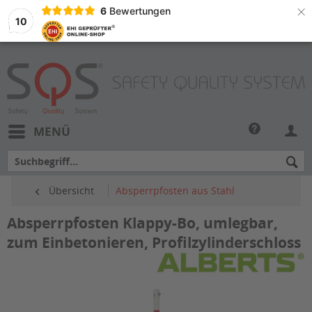
×
6
Bewertungen
10
MENÜ
Übersicht
Absperrpfosten aus Stahl
Absperrpfosten Klappy-Bo, umlegbar,
zum Einbetonieren, Profilzylinderschloss