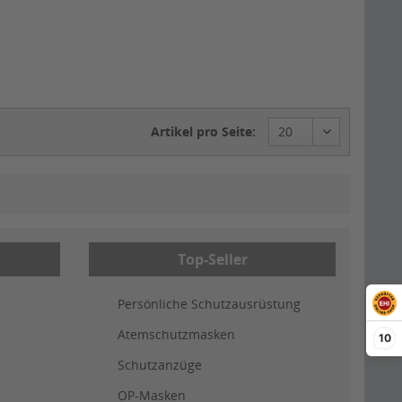
Artikel pro Seite:
Top-Seller
Persönliche Schutzausrüstung
Atemschutzmasken
10
Schutzanzüge
OP-Masken