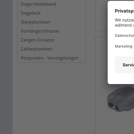
Siegel-Klebeband
Siegellack
Steckplomben
Vorhängeschlösser
Zangen-Einsätze
Zählerplomben
Restposten - Versiegelungen