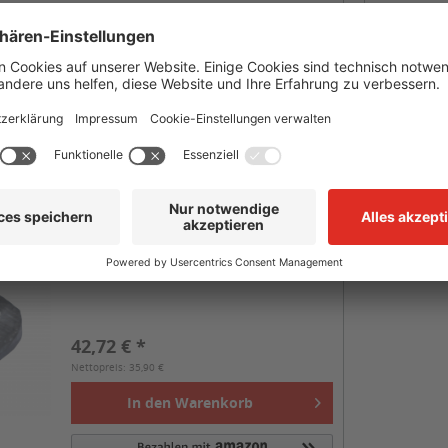
Vergleichen
Merken
Bleiplomben Form 44 (1.000 Stk.)
10 mm
Form 44 / 10 mm
VPE 1000 Stk.
42,72 € *
Nettopreis: 35,90 €
In den
Warenkorb