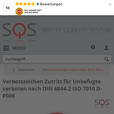
×
6
Bewertungen
10
MENÜ
Übersicht
Verbotszeichen nach alter BGV A8 und AS
Verbotszeichen Zutritt für Unbefugte
verboten nach DIN 4844-2 ISO 7010 D-
P006