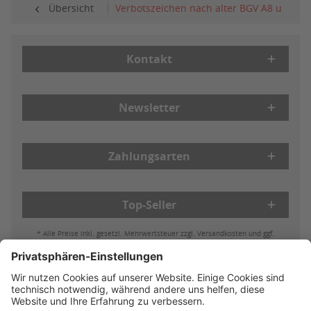
Übersicht
Verbotszeichen nach alter BGV A8 und AS
Kontakt
Newsletter
Zahlungsarten
Top-Seller
* Alle Preise inkl. gesetzl. Mehrwertsteuer zzgl. Versandkosten und ggf.
Nachnahmegebühren, wenn nicht anders beschrieben
Bestell- & Zahlungsmöglichkeiten
Lieferung & Versand
Batterieleistung & Entsorgung
Widerruf
Reklamationen
AGB
Datenschutz
Impressum
Vertrag widerrufen