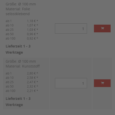
Größe: Ø 100 mm
Material: Folie
selbstklebend
ab 1
1,18 € *
ab 10
1,07 € *
ab 25
1,03 € *
ab 50
0,96 € *
ab 100
0,92 € *
Lieferzeit 1 - 3
Werktage
Größe: Ø 100 mm
Material: Kunststoff
ab 1
2,80 € *
ab 10
2,58 € *
ab 25
2,47 € *
ab 50
2,32 € *
ab 100
2,21 € *
Lieferzeit 1 - 3
Werktage