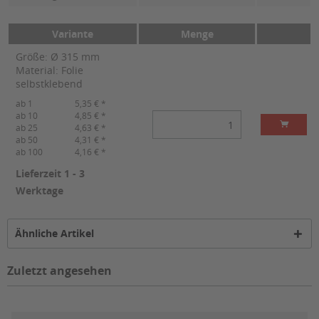
Variante
Menge
Größe: Ø 315 mm
Material: Folie
selbstklebend
ab 1
5,35 € *
ab 10
4,85 € *
ab 25
4,63 € *
ab 50
4,31 € *
ab 100
4,16 € *
Lieferzeit 1 - 3
Werktage
Ähnliche Artikel
Zuletzt angesehen