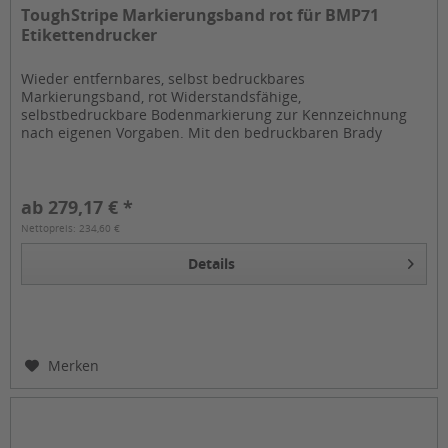
ToughStripe Markierungsband rot für BMP71
Etikettendrucker
Wieder entfernbares, selbst bedruckbares
Markierungsband, rot Widerstandsfähige,
selbstbedruckbare Bodenmarkierung zur Kennzeichnung
nach eigenen Vorgaben. Mit den bedruckbaren Brady
ToughTripes lassen sich Bodenmarkierungen mit dem
BMP...
ab 279,17 € *
Nettopreis: 234,60 €
Details
Merken