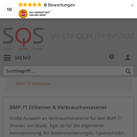
×
6
Bewertungen
10
MENÜ
BMP-71 Etiketten
BMP-71 Etiketten & Verbrauchsmaterial
Große Auswahl an Verbrauchsmaterial für den BMP-71
Drucker von Brady. Egal ob für die allgemeine
Kennzeichnung, für Bodenmarkierungen, Typenschilder,