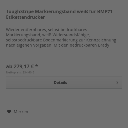
ToughStripe Markierungsband weiß für BMP71
Etikettendrucker
Wieder entfernbares, selbst bedruckbares
Markierungsband, weiß Widerstandsfähige,
selbstbedruckbare Bodenmarkierung zur Kennzeichnung
nach eigenen Vorgaben. Mit den bedruckbaren Brady
ToughTripes lassen sich Bodenmarkierungen mit dem
BMP...
ab 279,17 € *
Nettopreis: 234,60 €
Details
Merken