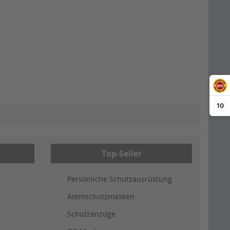
10
Top-Seller
Persönliche Schutzausrüstung
Atemschutzmasken
Schutzanzüge