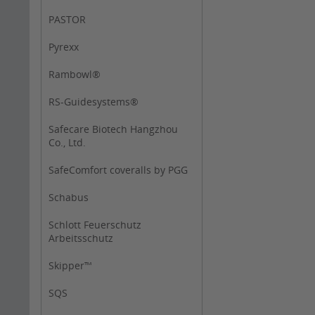
PASTOR
Pyrexx
Rambowl®
RS-Guidesystems®
Safecare Biotech Hangzhou
Co., Ltd.
SafeComfort coveralls by PGG
Schabus
Schlott Feuerschutz
Arbeitsschutz
Skipper™
SQS