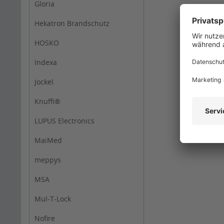
Gloria
Hekatron Brandschutz
HOSKO
Indexa
Jockel
Knuffi®
LUPUS Electronics
MaiMed
meppys
MSA
Mul-T-Lock
Nofire