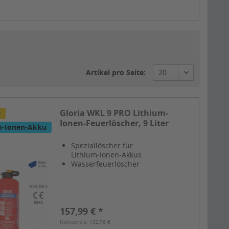
Artikel pro Seite:
Gloria WKL 9 PRO Lithium-
i
Ionen-Feuerlöscher, 9 Liter
um-Ionen-Akku
Speziallöscher für
Lithium-Ionen-Akkus
Wasserfeuerlöscher
157,99 € *
Nettopreis: 132,76 €