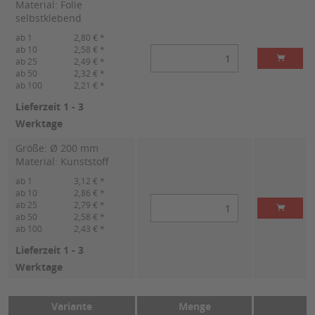
Material: Folie
selbstklebend
ab 1
2,80 € *
ab 10
2,58 € *
ab 25
2,49 € *
ab 50
2,32 € *
ab 100
2,21 € *
Lieferzeit 1 - 3
Werktage
Größe: Ø 200 mm
Material: Kunststoff
ab 1
3,12 € *
ab 10
2,86 € *
ab 25
2,79 € *
ab 50
2,58 € *
ab 100
2,43 € *
Lieferzeit 1 - 3
Werktage
Variante
Menge