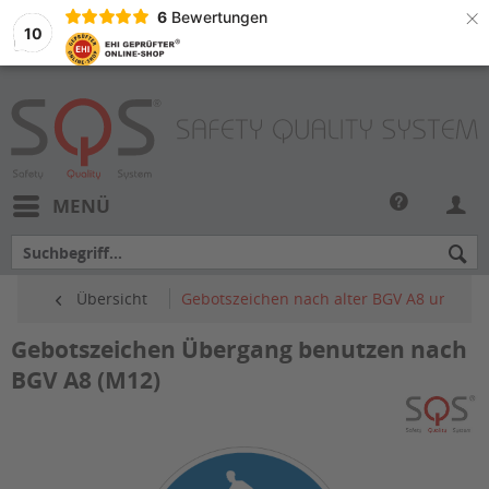
×
6
Bewertungen
10
MENÜ
Übersicht
Gebotszeichen nach alter BGV A8 und ASR
Gebotszeichen Übergang benutzen nach
BGV A8 (M12)