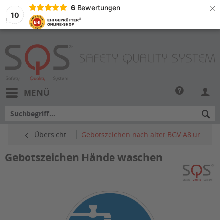
×
6
Bewertungen
10
MENÜ
Übersicht
Gebotszeichen nach alter BGV A8 und ASR
Gebotszeichen Hände waschen