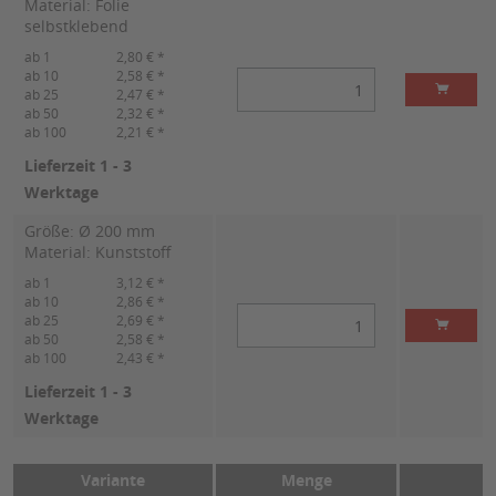
Material: Folie
selbstklebend
ab 1
2,80 € *
ab 10
2,58 € *
ab 25
2,47 € *
ab 50
2,32 € *
ab 100
2,21 € *
Lieferzeit 1 - 3
Werktage
Größe: Ø 200 mm
Material: Kunststoff
ab 1
3,12 € *
ab 10
2,86 € *
ab 25
2,69 € *
ab 50
2,58 € *
ab 100
2,43 € *
Lieferzeit 1 - 3
Werktage
Variante
Menge