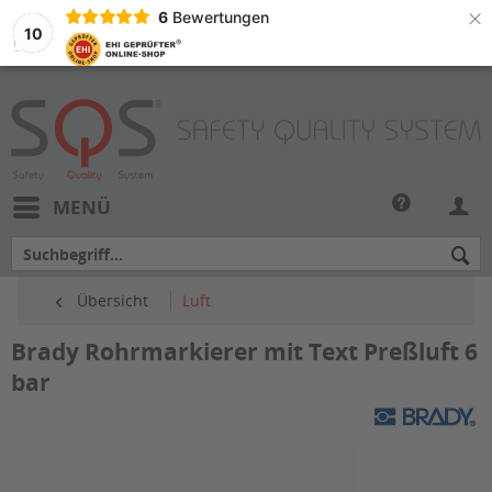
×
6
Bewertungen
10
MENÜ
Übersicht
Luft
Brady Rohrmarkierer mit Text Preßluft 6
bar