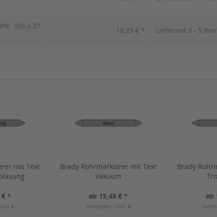
PE: 355 x 37
18,29 € *
Lieferzeit 3 - 5 We
rer mit Text
Brady Rohrmarkierer mit Text
Brady Rohrm
blasung
Vakuum
Tro
 € *
ab 15,48 € *
ab 
3,01 €
Nettopreis: 13,01 €
Netto