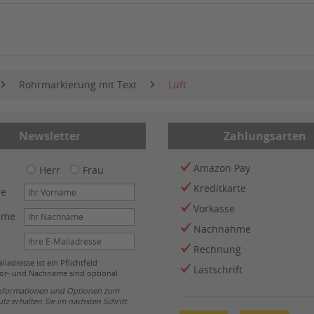
Rohrmarkierung mit Text
Luft
Newsletter
Zahlungsarten
Amazon Pay
Herr
Frau
Kreditkarte
me
Vorkasse
ame
Nachnahme
Rechnung
iladresse ist ein Pflichtfeld
Lastschrift
or- und Nachname sind optional
Informationen und Optionen zum
tz erhalten Sie im nächsten Schritt.