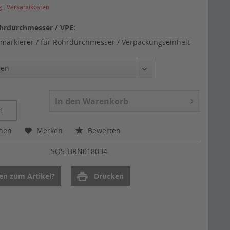
gl. Versandkosten
hrdurchmesser / VPE:
markierer / für Rohrdurchmesser / Verpackungseinheit
In den
Warenkorb
chen
Merken
Bewerten
:
SQS_BRN018034
en zum Artikel?
Drucken