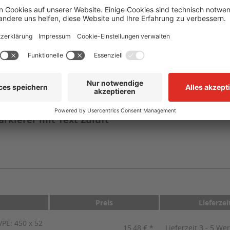
selbstklebend, vorgestanzt auf Trägermaterial
-40 °C bis +110 °C
mind. +10 °C
CLP/GHS
rkierer mit Text Zuluft"
Preis
Lieferzei
PE: 450 x 52
15,48 € *
Lieferzeit 3 - 5 We