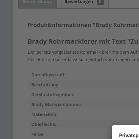
Beschreibung
Bewertungen
0
Produktinformationen "Brady Rohrmarki
Brady Rohrmarkierer mit Text "Zul
Der bereits vorgestanzte Rohrmarkierer mit dem Aufd
Der Rohrmarkierer lässt sich einfach vom Trägermat
Durchflussstoff:
Beschriftung:
Gefahrstoffsymbole:
Brady Materialnummer:
Materialtyp:
Oberfläche:
Farbe: