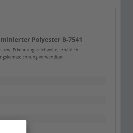
minierter Polyester B-7541
 bzw. Erkennungsreichweite, erhältlich.
itungskennzeichnung verwendbar