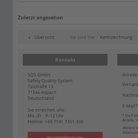
Zuletzt angesehen
Übersicht
Sie sind hier:
Kennzeichnung
Kontakt
SQS GmbH
Anrede
Safety Quality System
Vorna
Talstraße 13
71546
Aspach
Nachn
Deutschland
E-Mail*
Sie erreichen uns:
Mo.–Fr.: 9–12 Uhr
* Die E-Ma
Anrede, V
Hotline:
+49 7191 7351-300
Weitere 
Datenschu
Kontaktformular