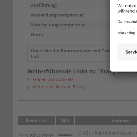
Ausführung:
Anwendungstemperatur:
Verarbeitungstemperatur:
Norm:
Übersicht der Rohrmarkierer mit Text
Zuluft
Luft:
Weiterführende Links zu "Brady Rohrma
Fragen zum Artikel?
Weitere Artikel von Brady
Bestell-Nr.
Bild
Variante
Größe / Rohrdurchmesser / V
SQS_BRN018035