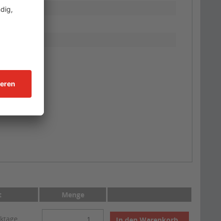
t
Menge
rktage
In den
Warenkorb