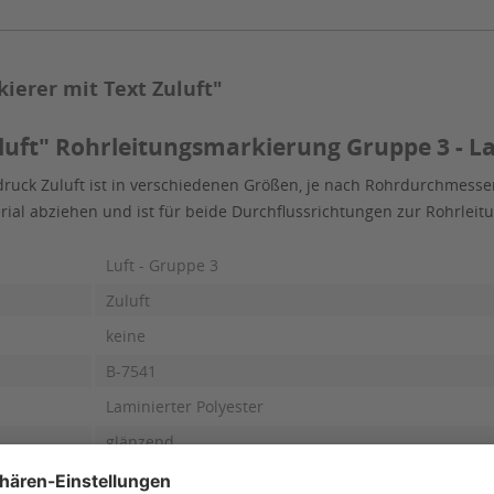
erer mit Text Zuluft"
uft" Rohrleitungsmarkierung Gruppe 3 - La
ruck Zuluft ist in verschiedenen Größen, je nach Rohrdurchmesser
erial abziehen und ist für beide Durchflussrichtungen zur Rohrle
Luft - Gruppe 3
Zuluft
keine
B-7541
Laminierter Polyester
glänzend
Schwarz auf Grau