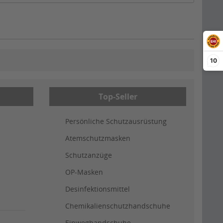
10
Top-Seller
Persönliche Schutzausrüstung
Atemschutzmasken
Schutzanzüge
OP-Masken
Desinfektionsmittel
Chemikalienschutzhandschuhe
Einweghandschuhe