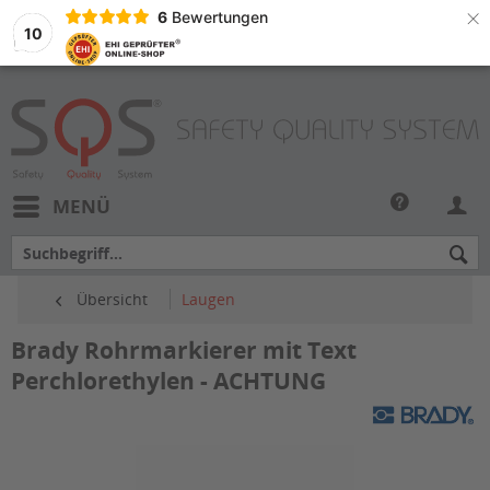
×
6
Bewertungen
10
MENÜ
Übersicht
Laugen
Brady Rohrmarkierer mit Text
Perchlorethylen - ACHTUNG