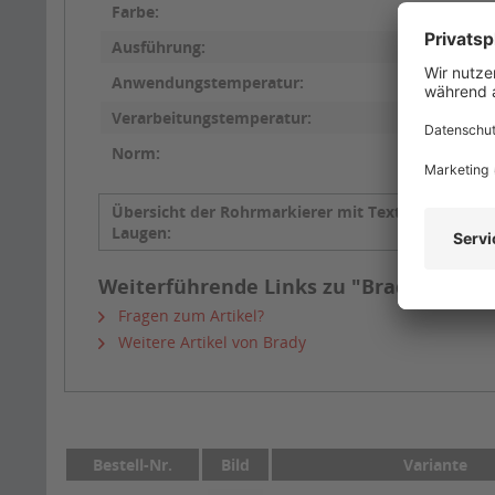
Farbe:
Ausführung:
Anwendungstemperatur:
Verarbeitungstemperatur:
Norm:
Übersicht der Rohrmarkierer mit Text
Alkalisc
Laugen:
Weiterführende Links zu "Brady Rohrma
Fragen zum Artikel?
Weitere Artikel von Brady
Bestell-Nr.
Bild
Variante