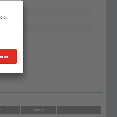
t
Menge