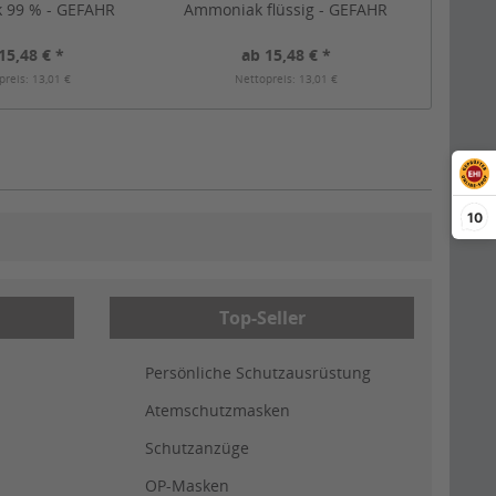
 99 % - GEFAHR
Ammoniak flüssig - GEFAHR
15,48 € *
ab 15,48 € *
preis: 13,01 €
Nettopreis: 13,01 €
10
Top-Seller
Persönliche Schutzausrüstung
Atemschutzmasken
Schutzanzüge
OP-Masken