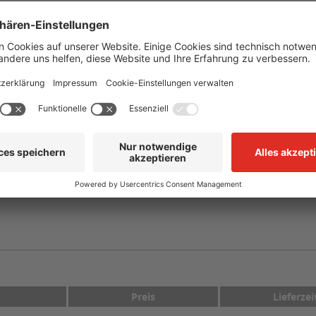
Weiß auf Lila
selbstklebend, vorgestanzt auf Trägermaterial
-40 °C bis +110 °C
mind. +10 °C
CLP/GHS
h Abwasser
rkierer mit Text Alkalisch Abwasser"
Preis
Lieferzei