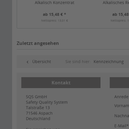
Alkalisch Konzentrat
Alkalisches 
ab 15,48 € *
ab 15,48
Nettopreis: 13,01 €
Nettopreis: 1
Zuletzt angesehen
Übersicht
Sie sind hier:
Kennzeichnung
Kontakt
SQS GmbH
Anrede
Safety Quality System
Vorna
Talstraße 13
71546
Aspach
Nachn
Deutschland
E-Mail*