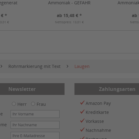
Regenerat
Ammoniak - GEFAHR
Ammoniak
 € *
ab 15,48 € *
ab 
3,01 €
Nettopreis: 13,01 €
Netto
Rohrmarkierung mit Text
Laugen
Newsletter
Zahlungsarten
Amazon Pay
Herr
Frau
Kreditkarte
me
Vorkasse
ame
Nachnahme