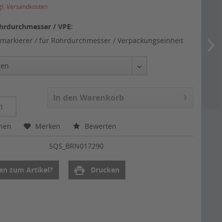
gl. Versandkosten
hrdurchmesser / VPE:
markierer / für Rohrdurchmesser / Verpackungseinheit
In den
Warenkorb
chen
Merken
Bewerten
:
SQS_BRN017290
en zum Artikel?
Drucken