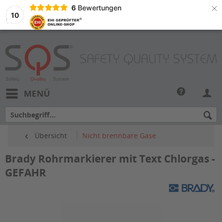
×
6
Bewertungen
10
MENÜ
Übersicht
Nicht brennbare Gase
Brady Rohrmarkierer mit Text Chlorgas -
GEFAHR