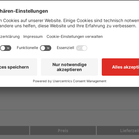
Schwarz auf Gelb mit schwarzem Pfeil
selbstklebend, vorgestanzt auf Trägermaterial
-40 °C bis +110 °C
mind. +10 °C
CLP/GHS
rkierer mit Text Chlor - GEFAHR"
Preis
Lieferzei