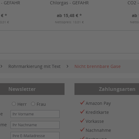
f - GEFAHR
Chlorgas - GEFAHR
CO2 
 € *
ab 15,48 € *
ab 
3,01 €
Nettopreis: 13,01 €
Netto
Rohrmarkierung mit Text
Nicht brennbare Gase
Newsletter
Zahlungsarten
Amazon Pay
Herr
Frau
Kreditkarte
me
Vorkasse
ame
Nachnahme