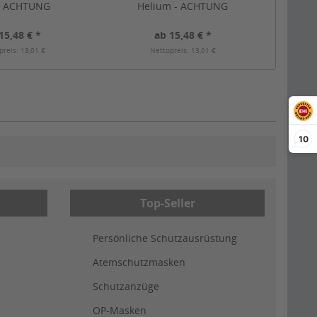
- ACHTUNG
Helium - ACHTUNG
15,48 € *
ab 15,48 € *
preis: 13,01 €
Nettopreis: 13,01 €
10
Top-Seller
Persönliche Schutzausrüstung
Atemschutzmasken
Schutzanzüge
OP-Masken