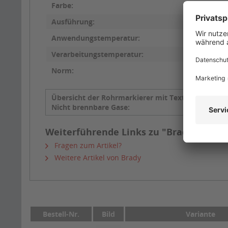
Farbe:
Ausführung:
Anwendungstemperatur:
Verarbeitungstemperatur:
Norm:
Übersicht der Rohrmarkierer mit Text
Chlor
Nicht brennbare Gase:
Weiterführende Links zu "Brady Rohrma
Fragen zum Artikel?
Weitere Artikel von Brady
Bestell-Nr.
Bild
Variante