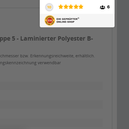
e 5 - Laminierter Polyester B-
rchmesser bzw. Erkennungsreichweite, erhältlich.
itungskennzeichnung verwendbar