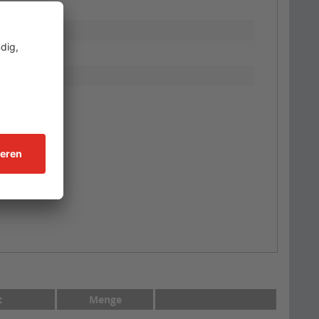
t
Menge