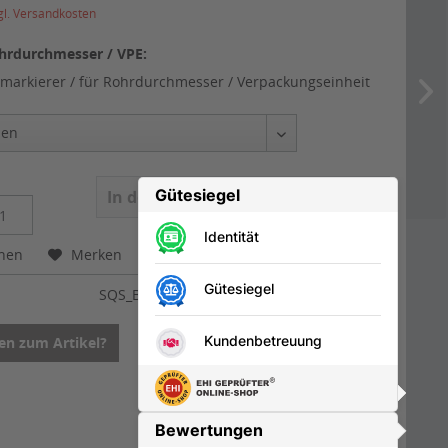
gl. Versandkosten
hrdurchmesser / VPE:
markierer / für Rohrdurchmesser / Verpackungseinheit
In den
Warenkorb
chen
Merken
Bewerten
:
SQS_BRN018192
en zum Artikel?
Drucken