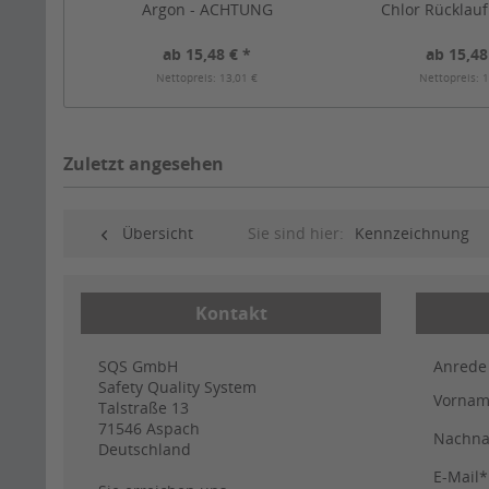
Argon - ACHTUNG
Chlor Rücklau
ab 15,48 € *
ab 15,48
Nettopreis: 13,01 €
Nettopreis: 1
Zuletzt angesehen
Übersicht
Sie sind hier:
Kennzeichnung
Kontakt
SQS GmbH
Anrede
Safety Quality System
Vorna
Talstraße 13
71546
Aspach
Nachn
Deutschland
E-Mail*