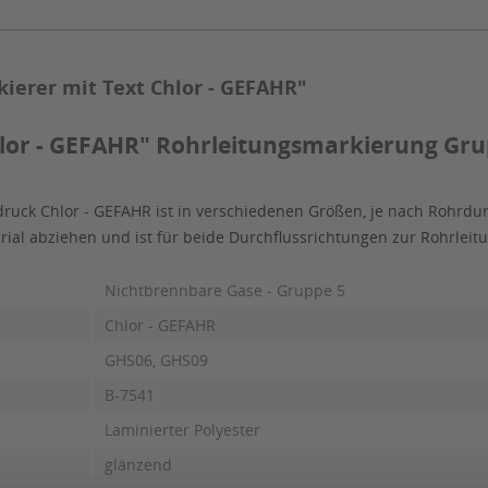
ierer mit Text Chlor - GEFAHR"
or - GEFAHR" Rohrleitungsmarkierung Grupp
ruck Chlor - GEFAHR ist in verschiedenen Größen, je nach Rohrdu
erial abziehen und ist für beide Durchflussrichtungen zur Rohrle
Nichtbrennbare Gase - Gruppe 5
Chlor - GEFAHR
GHS06, GHS09
B-7541
Laminierter Polyester
glänzend