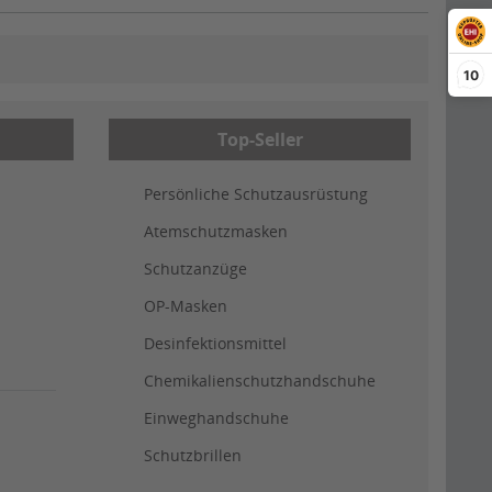
10
Top-Seller
Persönliche Schutzausrüstung
Atemschutzmasken
Schutzanzüge
OP-Masken
Desinfektionsmittel
Chemikalienschutzhandschuhe
Einweghandschuhe
Schutzbrillen