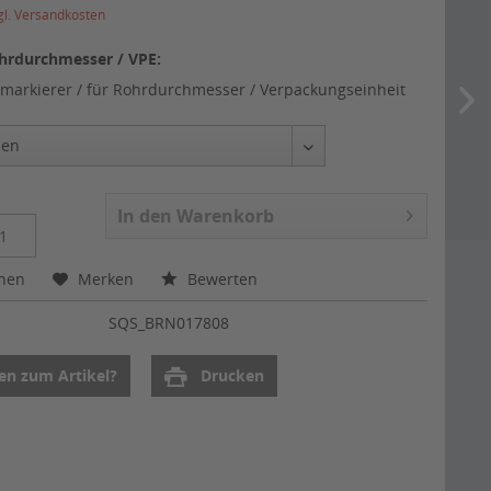
gl. Versandkosten
hrdurchmesser / VPE:
markierer / für Rohrdurchmesser / Verpackungseinheit
In den
Warenkorb
chen
Merken
Bewerten
:
SQS_BRN017808
en zum Artikel?
Drucken