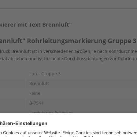
ierer mit Text Brennluft"
ennluft" Rohrleitungsmarkierung Gruppe 3 -
ruck Brennluft ist in verschiedenen Größen, je nach Rohrdurchmes
erial abziehen und ist für beide Durchflussrichtungen zur Rohrle
Luft - Gruppe 3
Brennluft
keine
B-7541
Laminierter Polyester
glänzend
Schwarz auf Grau