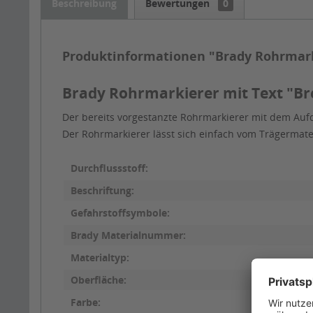
Beschreibung
Bewertungen
0
Produktinformationen "Brady Rohrmark
Brady Rohrmarkierer mit Text "Br
Der bereits vorgestanzte Rohrmarkierer mit dem Aufd
Der Rohrmarkierer lässt sich einfach vom Trägermat
Durchflussstoff:
Beschriftung:
Gefahrstoffsymbole:
Brady Materialnummer:
Materialtyp:
Oberfläche:
Farbe: