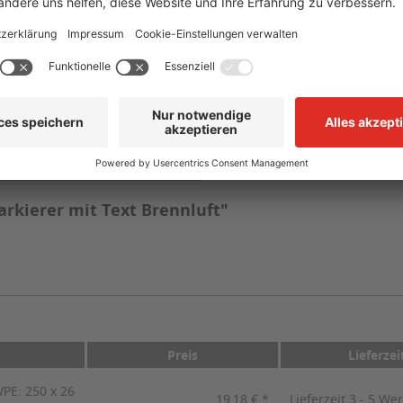
selbstklebend, vorgestanzt auf Trägermaterial
-40 °C bis +110 °C
mind. +10 °C
CLP/GHS
t
rkierer mit Text Brennluft"
Preis
Lieferzei
PE: 250 x 26
19,18 € *
Lieferzeit 3 - 5 We