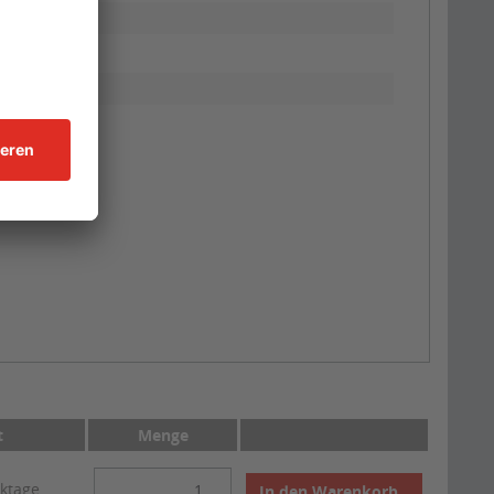
t
Menge
rktage
In den
Warenkorb