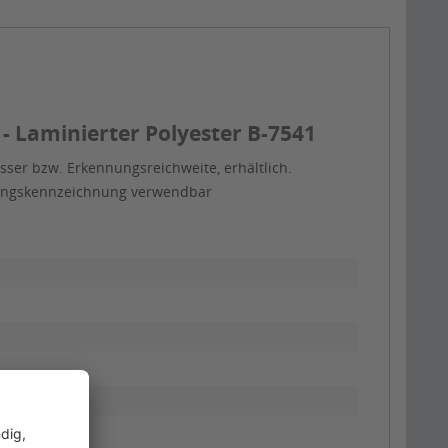
 Laminierter Polyester B-7541
ser bzw. Erkennungsreichweite, erhältlich.
itungskennzeichnung verwendbar