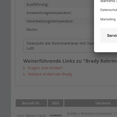
Ausführung:
Anwendungstemperatur:
Verarbeitungstemperatur:
Norm:
Übersicht der Rohrmarkierer mit Text
Brennluf
Luft:
Weiterführende Links zu "Brady Rohrma
Fragen zum Artikel?
Weitere Artikel von Brady
Bestell-Nr.
Bild
Variante
Größe / Rohrdurchmesser / V
SQS_BRN017808