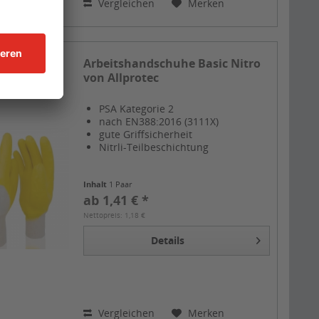
Vergleichen
Merken
Arbeitshandschuhe Basic Nitro
von Allprotec
PSA Kategorie 2
nach EN388:2016 (3111X)
gute Griffsicherheit
Nitrli-Teilbeschichtung
Inhalt
1 Paar
ab 1,41 € *
Nettopreis: 1,18 €
Details
Vergleichen
Merken