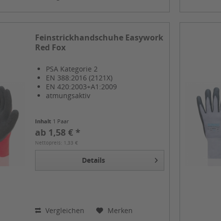
Feinstrickhandschuhe Easywork
Red Fox
PSA Kategorie 2
EN 388:2016 (2121X)
EN 420:2003+A1:2009
atmungsaktiv
Inhalt
1 Paar
ab 1,58 € *
Nettopreis: 1,33 €
Details
Vergleichen
Merken