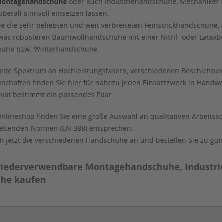
ontagehandschuhe
oder auch Industriehandschuhe, Mechaniker 
 überall sinnvoll einsetzen lassen.
Sie die sehr beliebten und weit verbreiteten Feinstrickhandschuh
was robusteren Baumwollhandschuhe mit einer Nitril- oder Latexb
huhe bzw. Winterhandschuhe.
eite Spektrum an Hochleistungsfasern, verschiedenen Beschichtu
nschaften finden Sie hier für nahezu jeden Einsatzzweck in Handwe
ivat bestimmt ein passendes Paar.
nlineshop finden Sie eine große Auswahl an qualitativen Arbeits
geltenden Normen (EN 388) entsprechen.
ch jetzt die verschiedenen Handschuhe an und bestellen Sie zu gü
wiederverwendbare Montagehandschuhe, Industr
he kaufen