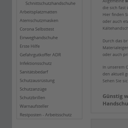
Allgemeine
M
Schnittschutzhandschuhe
die sich fast
Arbeitsplatzmatten
Hier finden 
Atemschutzmasken
oder auch et
Kältehandsc
Corona Selbsttest
Einweghandschuhe
Durch das br
Erste Hilfe
Materialeige
Gefahrgutkoffer ADR
oder auch pr
Infektionsschutz
In unserem O
Sanitätsbedarf
den aktuell 
Schutzausrüstung
Sehen Sie si
Schutzanzüge
Günstig 
Schutzbrillen
Handschu
Warnaufsteller
Restposten - Arbeitsschutz