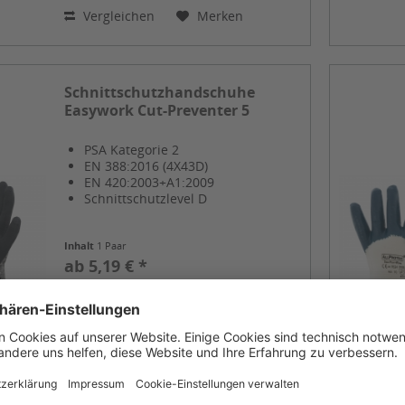
Vergleichen
Merken
Schnittschutzhandschuhe
Easywork Cut-Preventer 5
PSA Kategorie 2
EN 388:2016 (4X43D)
EN 420:2003+A1:2009
Schnittschutzlevel D
Inhalt
1 Paar
ab 5,19 € *
Nettopreis: 4,36 €
Details