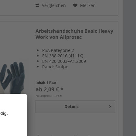
Vergleichen
Merken
Arbeitshandschuhe Basic Heavy
Work von Allprotec
PSA Kategorie 2
EN 388:2016 (4111X)
EN 420:2003+A1:2009
Rand: Stulpe
Inhalt
1 Paar
ab 2,09 € *
Nettopreis: 1,76 €
Details