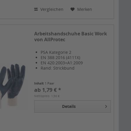
Vergleichen
Merken
Arbeitshandschuhe Basic Work
von AllProtec
PSA Kategorie 2
EN 388:2016 (4111X)
EN 420:2003+A1:2009
Rand: Strickbund
Inhalt
1 Paar
ab 1,79 € *
Nettopreis: 1,50 €
Details