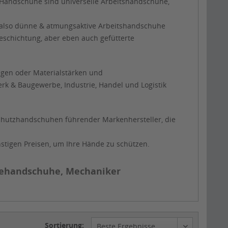
Handschuhe sind universelle Arbeitshandschuhe,
e, also dünne & atmungsaktive Arbeitshandschuhe
eschichtung, aber eben auch gefütterte
ngen oder Materialstärken und
rk & Baugewerbe, Industrie, Handel und Logistik
schutzhandschuhen führender Markenhersteller, die
nstigen Preisen, um Ihre Hände zu schützen.
iehandschuhe, Mechaniker
Sortierung: