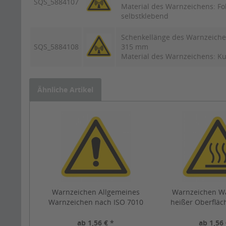
SQS_5884107
Material des Warnzeichens: Fo
selbstklebend
Schenkellänge des Warnzeiche
SQS_5884108
315 mm
Material des Warnzeichens: Ku
Ähnliche Artikel
Warnzeichen Allgemeines
Warnzeichen W
Warnzeichen nach ISO 7010
heißer Oberfläc
(W001)
7010 (W
ab 1,56 € *
ab 1,56 