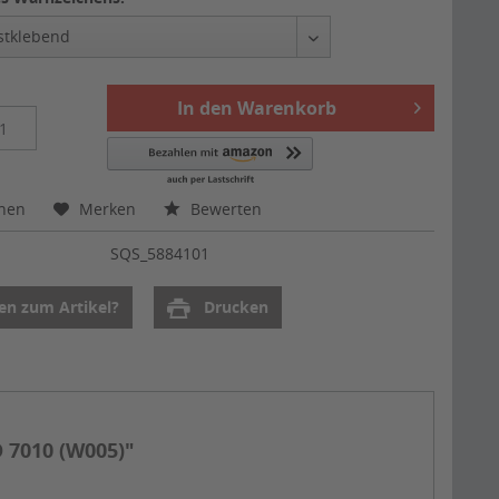
In den
Warenkorb
chen
Merken
Bewerten
:
SQS_5884101
en zum Artikel?
Drucken
 7010 (W005)"