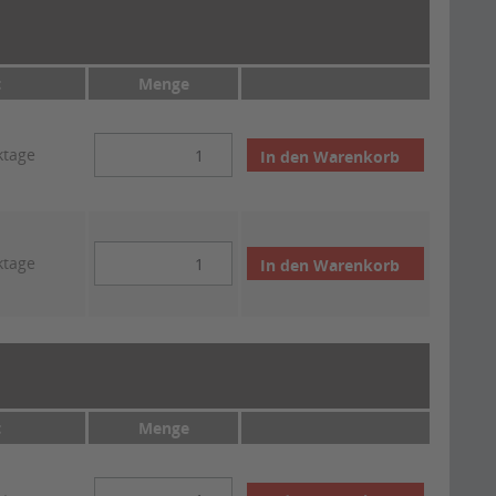
t
Menge
ktage
In den
Warenkorb
ktage
In den
Warenkorb
t
Menge