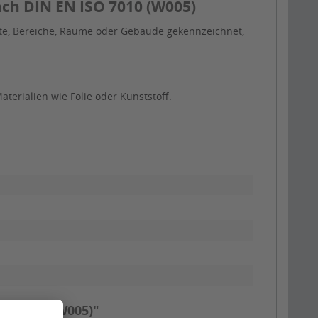
ch DIN EN ISO 7010 (W005)
te, Bereiche, Räume oder Gebäude gekennzeichnet,
erialien wie Folie oder Kunststoff.
SO 7010 (W005)"