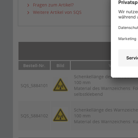
Fragen zum Artikel?
Weitere Artikel von SQS
Bestell-Nr.
Bild
Variante
Schenkellänge des Warnzeiche
100 mm
SQS_5884101
Material des Warnzeichens: Fo
selbstklebend
Schenkellänge des Warnzeiche
SQS_5884102
100 mm
Material des Warnzeichens: Ku