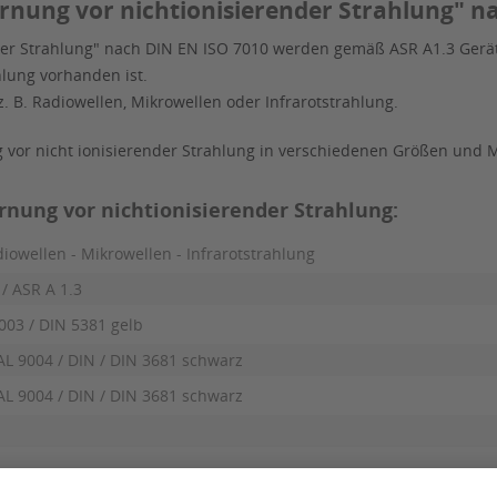
ung vor nichtionisierender Strahlung" na
er Strahlung" nach DIN EN ISO 7010 werden gemäß ASR A1.3 Gerä
hlung vorhanden ist.
. B. Radiowellen, Mikrowellen oder Infrarotstrahlung.
or nicht ionisierender Strahlung in verschiedenen Größen und Mat
ung vor nichtionisierender Strahlung:
owellen - Mikrowellen - Infrarotstrahlung
/ ASR A 1.3
003 / DIN 5381 gelb
AL 9004 / DIN / DIN 3681 schwarz
AL 9004 / DIN / DIN 3681 schwarz
n
Warnung vor nichtionisierender Strahlung nach I