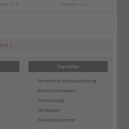
preis: 1,31 €
Nettopreis: 1,31 €
R A1.3
Top-Seller
Persönliche Schutzausrüstung
Atemschutzmasken
Schutzanzüge
OP-Masken
Desinfektionsmittel