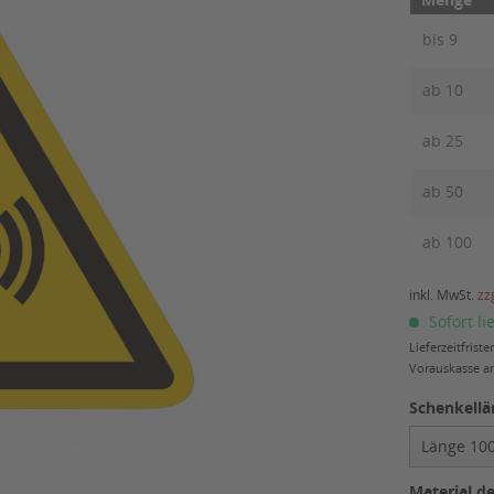
bis
9
ab
10
ab
25
ab
50
ab
100
inkl. MwSt.
zz
Sofort li
Lieferzeitfris
Vorauskasse am
Schenkellä
Material d