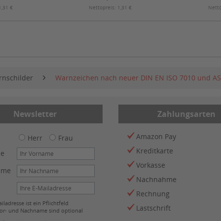
1,31 €
Nettopreis: 1,31 €
Netto
nschilder
Warnzeichen nach neuer DIN EN ISO 7010 und AS
Newsletter
Zahlungsarten
Amazon Pay
Herr
Frau
Kreditkarte
me
Vorkasse
ame
Nachnahme
Rechnung
iladresse ist ein Pflichtfeld
Lastschrift
or- und Nachname sind optional