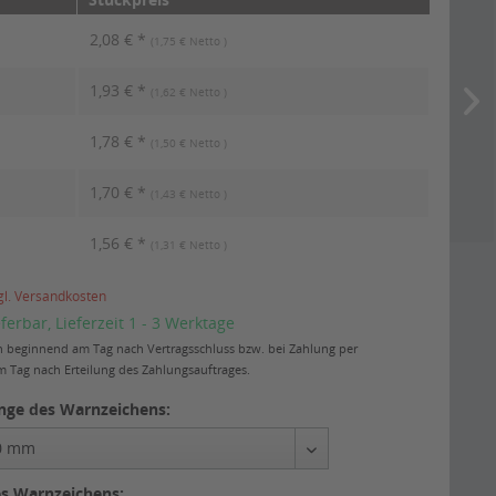
2,08 € *
(1,75 € Netto )
1,93 € *
(1,62 € Netto )
1,78 € *
(1,50 € Netto )
1,70 € *
(1,43 € Netto )
1,56 € *
(1,31 € Netto )
gl. Versandkosten
eferbar, Lieferzeit 1 - 3 Werktage
ten beginnend am Tag nach Vertragsschluss bzw. bei Zahlung per
 Tag nach Erteilung des Zahlungsauftrages.
nge des Warnzeichens:
es Warnzeichens: