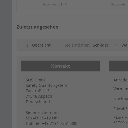
Nettopreis: 1,31 €
Nettopreis: 
Zuletzt angesehen
Übersicht
Sie sind hier:
Schilder
War
Kontakt
SQS GmbH
Anrede
Safety Quality System
Vorna
Talstraße 13
71546
Aspach
Nachn
Deutschland
E-Mail*
Sie erreichen uns:
Mo.–Fr.: 9–12 Uhr
* Die E-Ma
Anrede, V
Hotline:
+49 7191 7351-300