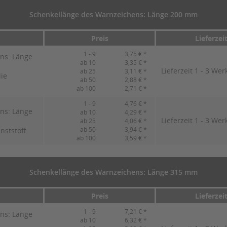
Schenkellänge des Warnzeichens: Länge 200 mm
Preis
Lieferzei
1 - 9
3,75 € *
ns: Länge
ab 10
3,35 € *
Lieferzeit 1 - 3 Wer
ab 25
3,11 € *
lie
ab 50
2,88 € *
ab 100
2,71 € *
1 - 9
4,76 € *
ns: Länge
ab 10
4,29 € *
Lieferzeit 1 - 3 Wer
ab 25
4,06 € *
ab 50
3,94 € *
nststoff
ab 100
3,59 € *
Schenkellänge des Warnzeichens: Länge 315 mm
Preis
Lieferzei
1 - 9
7,21 € *
ns: Länge
ab 10
6,32 € *