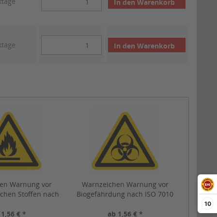
ktage
In den
Warenkorb
ktage
In den
Warenkorb
en Warnung vor
Warnzeichen Warnung vor
ichen Stoffen nach
Biogefährdung nach ISO 7010
010 (W021)
(W009)
10
 1,56 € *
ab 1,56 € *