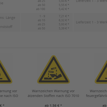
Lieferzeit 1 - 3 Wer
ab 25
5,93 € *
lie
ab 50
5,55 € *
ab 100
5,42 € *
1 - 9
7,21 € *
ns: Länge
ab 10
6,32 € *
Lieferzeit 1 - 3 Wer
ab 25
5,93 € *
nststoff
ab 50
5,39 € *
arnung vor
Warnzeichen Warnung vor
Warnzeich
he nach ISO
ätzenden Stoffen nach ISO 7010
feuergefährl
017)
(W023)
ISO 7
€ *
ab 1,56 € *
ab