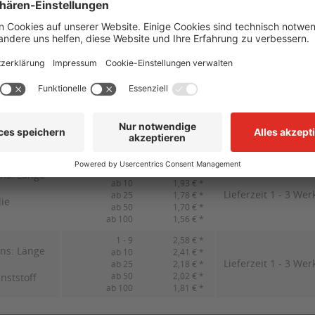
Schenkellänge des Warnzeichens: Länge 100 mm
Preis
Lieferzei
1 - 9
2,08 € *
ns: Länge
ab 10
1,93 € *
Lieferzeit 1 - 3 Wer
ab 25
1,78 € *
lie
ab 50
1,70 € *
ab 100
1,56 € *
1 - 9
2,58 € *
ns: Länge
ab 10
2,41 € *
Lieferzeit 1 - 3 Wer
ab 25
2,18 € *
ab 50
2,02 € *
nststoff
ab 100
1,81 € *