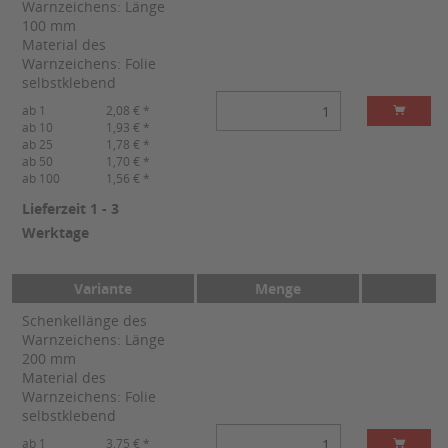
Warnzeichens: Länge
100 mm
Material des
Warnzeichens: Folie
selbstklebend
ab 1
2,08 € *
ab 10
1,93 € *
ab 25
1,78 € *
ab 50
1,70 € *
ab 100
1,56 € *
Lieferzeit 1 - 3
Werktage
Variante
Menge
Schenkellänge des
Warnzeichens: Länge
200 mm
Material des
Warnzeichens: Folie
selbstklebend
ab 1
3,75 € *