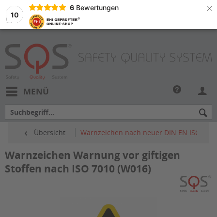
×
6
Bewertungen
10
MENÜ
Übersicht
Warnzeichen nach neuer DIN EN ISO 7010
Warnzeichen Warnung vor giftigen
Stoffen nach ISO 7010 (W016)