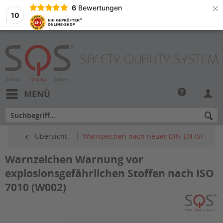
×
6
Bewertungen
10
MENÜ
Übersicht
Warnzeichen nach neuer DIN EN ISO 7010
Warnzeichen Warnung vor
explosionsgefährlichen Stoffen nach ISO
7010 (W002)