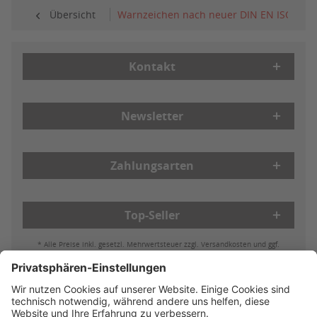
Übersicht
Warnzeichen nach neuer DIN EN ISO 7010
Kontakt
Newsletter
Zahlungsarten
Top-Seller
* Alle Preise inkl. gesetzl. Mehrwertsteuer zzgl. Versandkosten und ggf.
Nachnahmegebühren, wenn nicht anders beschrieben
Bestell- & Zahlungsmöglichkeiten
Lieferung & Versand
Batterieleistung & Entsorgung
Widerruf
Reklamationen