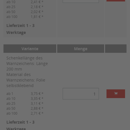
ab 10
2,41 € *
ab 25
2,18 € *
ab 50
2,02 € *
ab 100
1,81 € *
Lieferzeit 1 - 3
Werktage
Variante
Menge
Schenkellänge des
Warnzeichens: Länge
200 mm
Material des
Warnzeichens: Folie
selbstklebend
ab 1
3,75 € *
ab 10
3,35 € *
ab 25
3,11 € *
ab 50
2,88 € *
ab 100
2,71 € *
Lieferzeit 1 - 3
Werktage