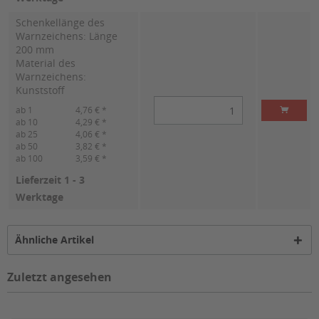
Schenkellänge des
Warnzeichens: Länge
200 mm
Material des
Warnzeichens:
Kunststoff
ab 1
4,76 € *
ab 10
4,29 € *
ab 25
4,06 € *
ab 50
3,82 € *
ab 100
3,59 € *
Lieferzeit 1 - 3
Werktage
Ähnliche Artikel
Zuletzt angesehen