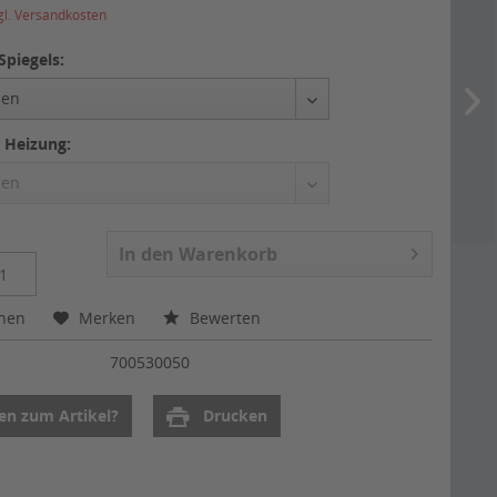
gl. Versandkosten
Spiegels:
t Heizung:
In den
Warenkorb
chen
Merken
Bewerten
:
700530050
en zum Artikel?
Drucken