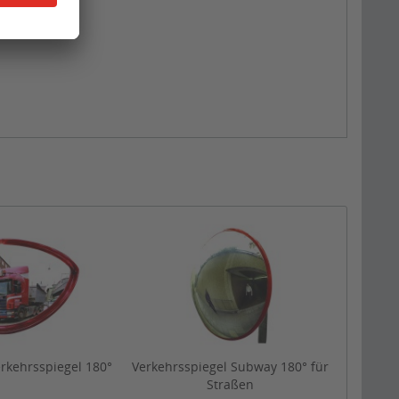
rkehrsspiegel 180°
Verkehrsspiegel Subway 180° für
Straßen