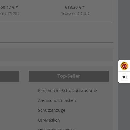
560,17 € *
613,30 € *
reis: 470,73 €
Nettopreis: 515,38 €
Top-Seller
10
Persönliche Schutzausrüstung
Atemschutzmasken
Schutzanzüge
OP-Masken
Desinfektionsmittel