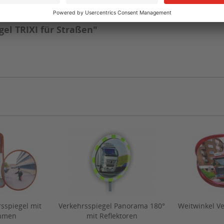
 cm
4,0 kg
5 - 7 m
el TRIXI für Straßen"
rsspiegel mit
Verkehrsspiegel Panorama 180°
Weitwinkel Ve
hmen
mit Reflektoren