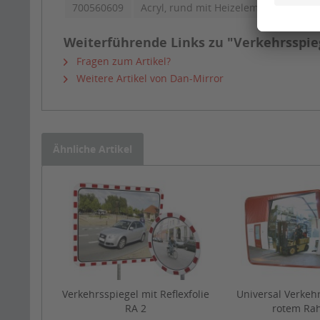
700560609
Acryl, rund mit Heizelement
Ø 50
Weiterführende Links zu "Verkehrsspieg
Fragen zum Artikel?
Weitere Artikel von Dan-Mirror
Ähnliche Artikel
Verkehrsspiegel mit Reflexfolie
Universal Verkeh
RA 2
rotem Ra