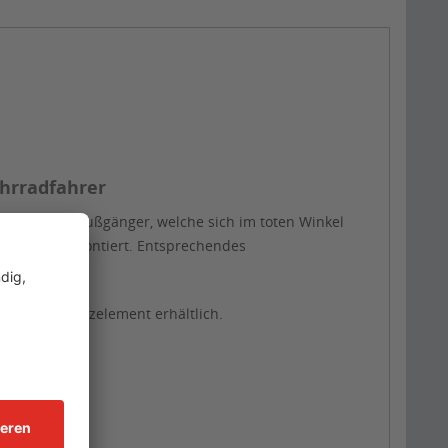
ahrradfahrer
fahrer oder Fußgänger, welche sich im toten Winkel
r ähnlichem montiert. Entsprechendes
thalten.
ngebautem Heizelement erhältlich.