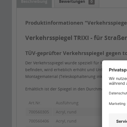
Beschreibung
Bewertungen
0
Produktinformationen "Verkehrsspiegel
Verkehrsspiegel TRIXI - für Straße
TÜV-geprüfter Verkehrsspiegel gegen t
Der Verkehrsspiegel wurde speziell für Kreuzungsber
befinden, wird erheblich erhöht und Unfälle vermied
Montagematerial (Teleskophalterung inkl. Bandschell
Erhältlich ist der Spiegel in den Durchmessern Ø 35
Art.Nr.
Ausführung
Maß
700560305
Acryl, rund
Ø 35
700560406
Acryl, rund
Ø 50