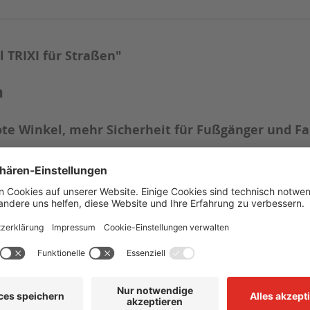
 TRIXI für Straßen"
n
ote Winkel, mehr Sicherheit für Fußgänger und F
eiche und Fußgängerübergänge entwickelt. Die Sicherheit für Rad
en. Der Spiegel wird einfach an einer Ampel, Verkehrzeichen ode
enadapter für Rohrpfostenmontage) ist im Lieferumfang bereits en
 cm und Ø 50 cm. Der 50 cm große Spiegel ist optional auch mit ei
Gewicht
Beobachtungsabstand
 cm
1,5 kg
1 - 4 m
 cm
2,4 kg
5 - 7 m