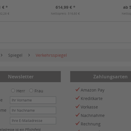
 € *
614,99 € *
ab 
32,28 €
Nettopreis: 516,80 €
Nettop
Spiegel
Verkehrsspiegel
Newsletter
Zahlungsarten
Amazon Pay
Herr
Frau
Kreditkarte
me
Vorkasse
ame
Nachnahme
Rechnung
iladresse ist ein Pflichtfeld