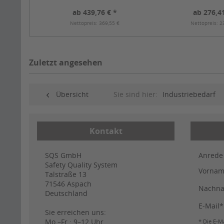
ab 439,76 € *
ab 276,41
Nettopreis: 369,55 €
Nettopreis: 2
Zuletzt angesehen
Übersicht
Sie sind hier:
Industriebedarf
Kontakt
SQS GmbH
Anrede
Safety Quality System
Vorna
Talstraße 13
71546
Aspach
Nachn
Deutschland
E-Mail*
Sie erreichen uns:
Mo.–Fr.: 9–12 Uhr
* Die E-Ma