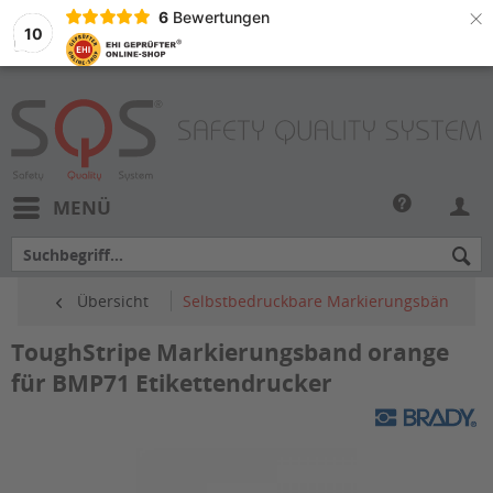
×
6
Bewertungen
10
MENÜ
Übersicht
Selbstbedruckbare Markierungsbänder
ToughStripe Markierungsband orange
für BMP71 Etikettendrucker