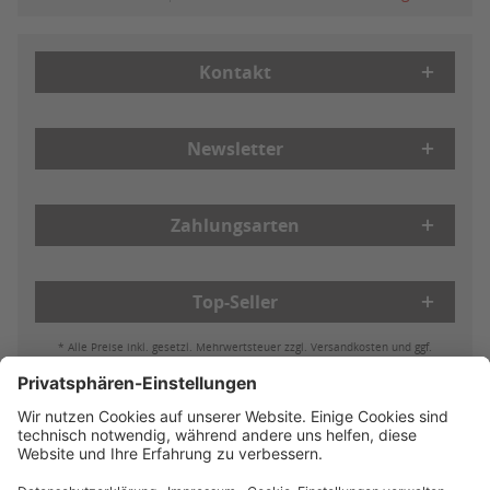
Kontakt
Newsletter
Zahlungsarten
Top-Seller
* Alle Preise inkl. gesetzl. Mehrwertsteuer zzgl. Versandkosten und ggf.
Nachnahmegebühren, wenn nicht anders beschrieben
Bestell- & Zahlungsmöglichkeiten
Lieferung & Versand
Batterieleistung & Entsorgung
Widerruf
Reklamationen
AGB
Datenschutz
Impressum
Vertrag widerrufen