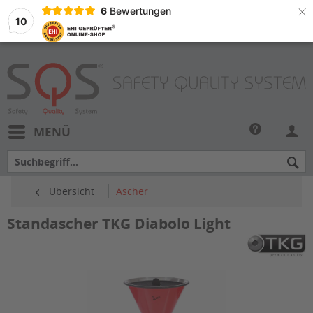
×
6
Bewertungen
10
MENÜ
Übersicht
Ascher
Standascher TKG Diabolo Light