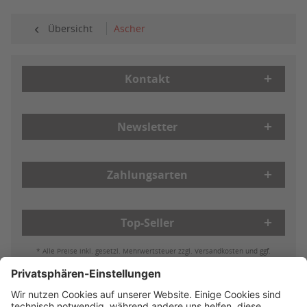
Übersicht
Ascher
Kontakt
Newsletter
Zahlungsarten
Top-Seller
* Alle Preise inkl. gesetzl. Mehrwertsteuer zzgl. Versandkosten und ggf.
Nachnahmegebühren, wenn nicht anders beschrieben
Bestell- & Zahlungsmöglichkeiten
Lieferung & Versand
Batterieleistung & Entsorgung
Widerruf
Reklamationen