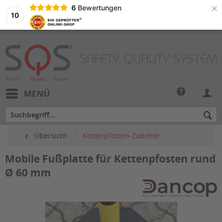
×
6
Bewertungen
10
MENÜ
Übersicht
Kettenpfosten-Zubehör
Mobile Fußplatte für Kettenpfosten rund
Ø 60 mm