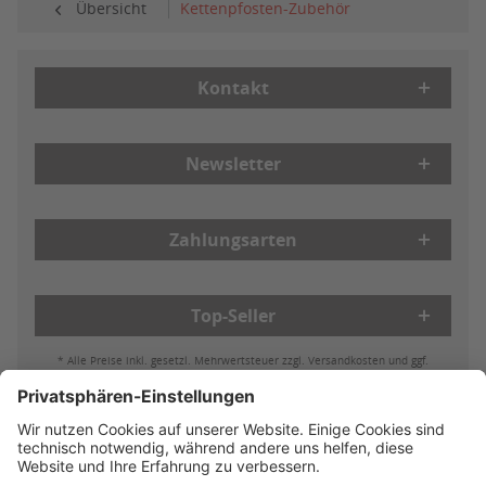
Übersicht
Kettenpfosten-Zubehör
Kontakt
Newsletter
Zahlungsarten
Top-Seller
* Alle Preise inkl. gesetzl. Mehrwertsteuer zzgl. Versandkosten und ggf.
Nachnahmegebühren, wenn nicht anders beschrieben
Bestell- & Zahlungsmöglichkeiten
Lieferung & Versand
Batterieleistung & Entsorgung
Widerruf
Reklamationen
AGB
Datenschutz
Impressum
Vertrag widerrufen