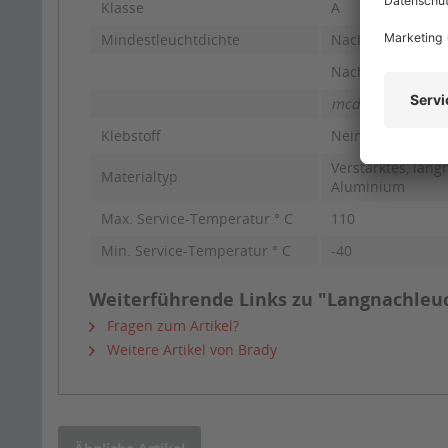
Klasse
A
Mindestleuchtdichte
Nach 10 Minuten
Nach 60 Minuten
mcd = Millicandel
Klebstoff
Nein
Verstärktes, lan
Materialtyp
Aluminium
Max. Service-Temperatur ° C
110
Min. Service-Temperatur ° C
-40
Weiterführende Links zu "Langnachleu
Fragen zum Artikel?
Weitere Artikel von Brady