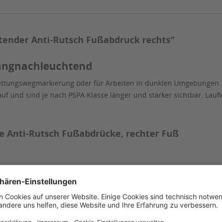
ender Anti-Rutsch Fußabdruck rechts"
langnachleuchtend
ettungswegmarkierung oder für Arbeiten in dunklen Umgebungen
 auf und sind je nach PSPA Klasse länger und stärker sichtbar. La
e Anti-Rutsch Fußabdrücke, rechter Fuß