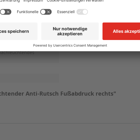
 23,0 mcd/m²
 3,0 mcd/m²
a (Lichtstärke)
gnachleuchtendes
chtender Anti-Rutsch Fußabdruck rechts"