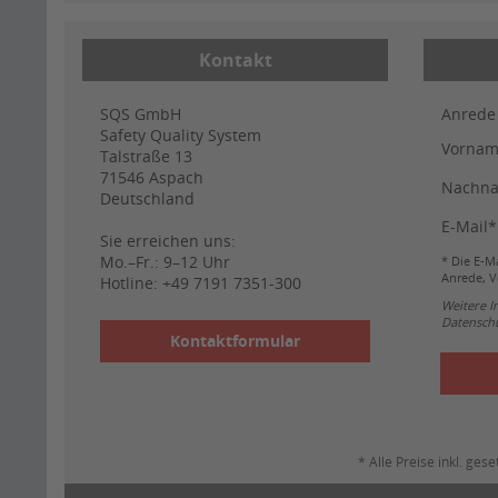
Kontakt
SQS GmbH
Anrede
Safety Quality System
Vorna
Talstraße 13
71546
Aspach
Nachn
Deutschland
E-Mail*
Sie erreichen uns:
Mo.–Fr.: 9–12 Uhr
* Die E-Ma
Anrede, V
Hotline:
+49 7191 7351-300
Weitere 
Datenschu
Kontaktformular
* Alle Preise inkl. g