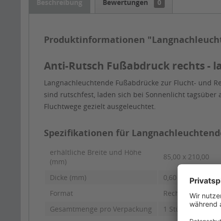
Beschreibung
Bewertungen
0
Produktinformationen "Langnachleucht
Anti-Rutsch Fußabdruck rechts - 
Langnachleuchtende Fußabdrücke zur Flucht- und R
sind rutschfest, laden sich bei Sonnenlicht tagsüber
Fluchtwege gezielt ausgeleuchtet.
Spezifikationen für Langnachleuchtend
erhältliche Breite und Höhe
85,00 x 210,00
(mm)
Dicke (mm)
0,60
Format
Rechter Fuß
Gesamtmenge pro Verpackung
1 Stück