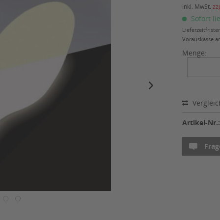
inkl. MwSt.
zz
Sofort li
Lieferzeitfris
Vorauskasse am
Menge:
Verglei
Artikel-Nr.
Frag