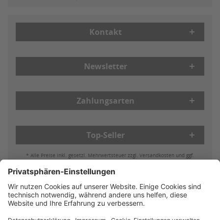
Kontakt
Newsletter
Zahlungsarten
Top-Seller
* Alle Preise inkl. gesetzl. Mehrwertsteuer zzgl. Versandkosten und ggf.
Nachnahmegebühren, wenn nicht anders beschrieben
Bestell- & Zahlungsmöglichkeiten
Lieferung & Versand
Batterieleistung & Entsorgung
Widerruf
Reklamationen
AGB
Datenschutz
Impressum
Vertrag widerrufen