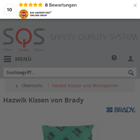
×
6
Bewertungen
10
MENÜ
Übersicht
Hazwik Kissen und Minisperren
Hazwik Kissen von Brady