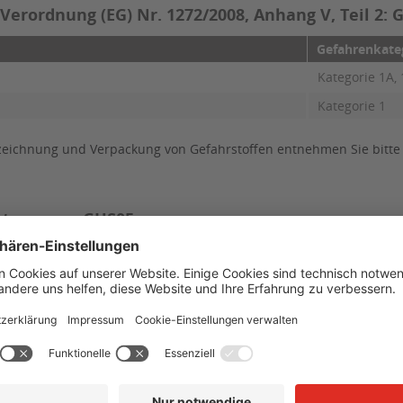
erordnung (EG) Nr. 1272/2008, Anhang V, Teil 2: 
Gefahrenkate
Kategorie 1A,
Kategorie 1
eichnung und Verpackung von Gefahrstoffen entnehmen Sie bitte 
iktogramm GHS05:
elbstklebende Folie
aftend
tterfest
gen Wasser, viele Öle und verschiedene Haushaltsreiniger