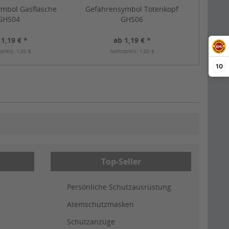
mbol Gasflasche
Gefahrensymbol Totenkopf
GHS04
GHS06
 1,19 € *
ab 1,19 € *
preis: 1,00 €
Nettopreis: 1,00 €
10
Top-Seller
Persönliche Schutzausrüstung
Atemschutzmasken
Schutzanzüge