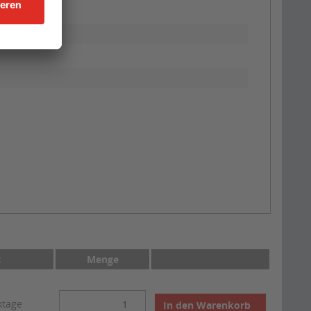
t
Menge
ktage
In den
Warenkorb