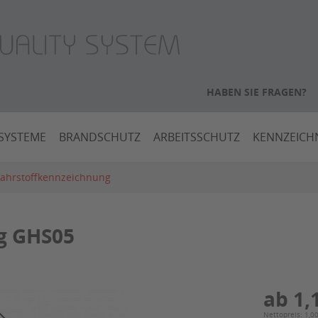
HABEN SIE FRAGEN?
SYSTEME
BRANDSCHUTZ
ARBEITSSCHUTZ
KENNZEIC
ahrstoffkennzeichnung
g GHS05
ab 1,
Nettopreis: 1,0