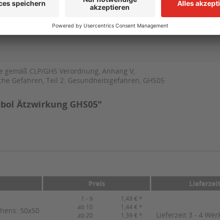
e gemäß CLP/GHS Verordnung, Anhang V,
ische Gefahren, Teil 2: Gesundheitsgefahren, GHS05
bol Ätzwirkung GHS05"
Preis
Lieferzei
1 - 9
1,49 € *
ab 10
1,44 € *
chens: 50x50
Lieferzeit 3 - 4 Wer
ab 20
1,39 € *