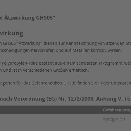
l Ätzwirkung GHS05"
wirkung
 GHS05 "Ätzwirkung" dienen zur Kennzeichnung von ätzenden Stof
nschädigungen hervorrufen und auf Metallen korrosiv wirken.
olypropylen-Folie besteht aus einem schwarzen Piktogramm, welc
und ist in verschiedenen Größen erhältlich.
gorien für das Gefahrenetikett GHS05 finden Sie in der untenste
ch Verordnung (EG) Nr. 1272/2008, Anhang V, Teil
Gefahrenkate
Kategorie 1