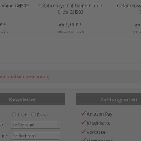
Flamme GHS02
Gefahrensymbol Flamme über
Gefahrensy
Kreis GHS03
€ *
ab 1,19 € *
ab
1,00 €
Nettopreis: 1,00 €
Netto
ahrstoffkennzeichnung
Newsletter
Zahlungsarten
Amazon Pay
Herr
Frau
Kreditkarte
me
Vorkasse
ame