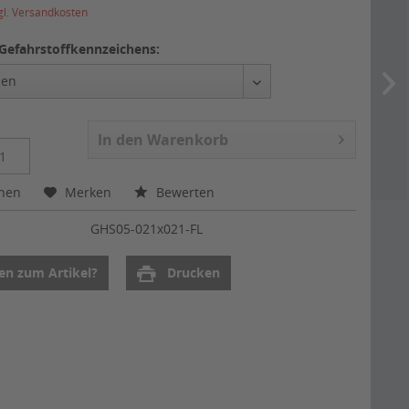
gl. Versandkosten
Gefahrstoffkennzeichens:
In den
Warenkorb
chen
Merken
Bewerten
:
GHS05-021x021-FL
en zum Artikel?
Drucken