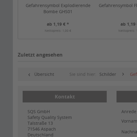
Gefahrensymbol Explodierende
Gefahrensymbol 
Bombe GHS01
ab 1,19 € *
ab 1,19 
Nettopreis: 1,00 €
Nettopreis: 
Zuletzt angesehen
Übersicht
Sie sind hier:
Schilder
Gef
Kontakt
SQS GmbH
Anrede
Safety Quality System
Vorna
Talstraße 13
71546
Aspach
Nachn
Deutschland