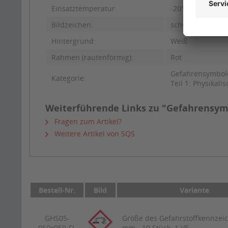
Einsatztemperatur:
-20°C bis +100°C
Bildzeichen:
schwarz
Hintergrund:
Weiß
Rahmen (rautenförmig):
Rot
Gefahrensymbol
Kategorie:
Teil 1: Physikal
Weiterführende Links zu "Gefahrensym
Fragen zum Artikel?
Weitere Artikel von SQS
Bestell-Nr.
Bild
Variante
GHS05-
Größe des Gefahrstoffkennzei
050x050-FL
mm - 10 Stück: 1 VE