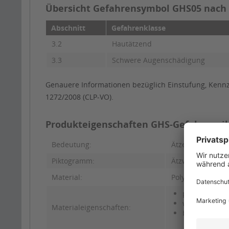
Übersicht Gefahrensymbol GHS05 nach V
Abschnitt
Gefahrenklasse
3.2
Hautätzend
3.3
Schwere Augenschädigung
Genauere Informationen bezüglich Einstufung, Kennz
1272/2008 (CLP-VO).
Produkteigenschaften GHS-Gefahrenp
Bedeutung:
Ätzend
Piktogramm:
Ätzwirkung
Material:
Polypropylen - s
permanent h
wischfest, we
Materialeigenschaften:
beständig ge