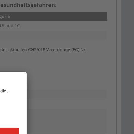
Gesundheitsgefahren:
gorie
 1B und 1C
der aktuellen GHS/CLP Verordnung (EG) Nr.