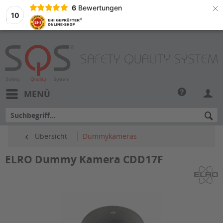
×
6
Bewertungen
10
MENÜ
Übersicht
Dummykameras
ELRO Dummy Kamera CDD17F