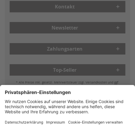
Kontakt
Newsletter
Zahlungsarten
Top-Seller
* Alle Preise inkl. gesetzl. Mehrwertsteuer zzgl. Versandkosten und ggf.
Nachnahmegebühren, wenn nicht anders beschrieben
Bestell- & Zahlungsmöglichkeiten
Lieferung & Versand
Batterieleistung & Entsorgung
Widerruf
Reklamationen
AGB
Datenschutz
Impressum
Vertrag widerrufen