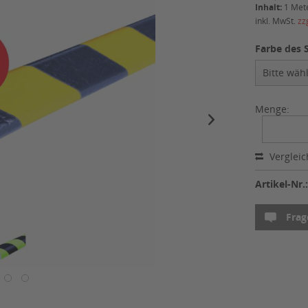
Inhalt:
1 Met
inkl. MwSt.
zz
Farbe des S
Menge:
Verglei
Artikel-Nr.
Frag