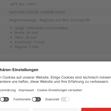
-40°C bis +100°C
nach DIN 4102 B2, UL94HB/10mm
Magnetmontage - Magnete auf dem Schutzprofil
Länge: individuell zuschneidbar
Breite: 26 mm
Höhe: 26 mm
Einschnitt: 17 mm
Magnet: 2 mm
ellernummer:
Farbe:
01
gelb-schwarz
11
rot-weiß
21
schwarz
41
tagesfluoriszierend