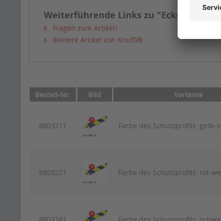
Weiterführende Links zu "Eckschutzprof
Fragen zum Artikel?
Weitere Artikel von Knuffi®
Bestell-Nr.
Bild
Variante
8803211
Farbe des Schutzprofils: gelb-
8803221
Farbe des Schutzprofils: rot-we
8803241
Farbe des Schutzprofils: schwa