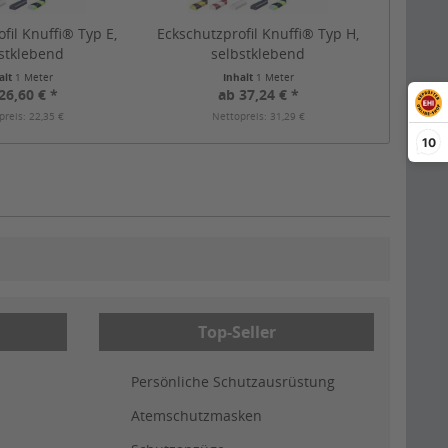
fil Knuffi® Typ E,
Eckschutzprofil Knuffi® Typ H,
stklebend
selbstklebend
alt
1 Meter
Inhalt
1 Meter
26,60 € *
ab 37,24 € *
preis: 22,35 €
Nettopreis: 31,29 €
10
Top-Seller
Persönliche Schutzausrüstung
Atemschutzmasken