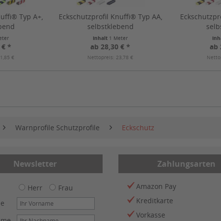
uffi® Typ A+,
Eckschutzprofil Knuffi® Typ AA,
Eckschutzpro
ebend
selbstklebend
selb
eter
Inhalt
1 Meter
Inh
 € *
ab 28,30 € *
ab 
1,85 €
Nettopreis: 23,78 €
Netto
Warnprofile Schutzprofile
Eckschutz
Newsletter
Zahlungsarten
Amazon Pay
Herr
Frau
Kreditkarte
me
Vorkasse
ame