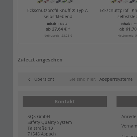
Eckschutzprofil Knuffi® Typ A,
Eckschutzprofil Kn
selbstklebend
selbstkl
Inhalt
1 Meter
Inhalt
1 M
ab 27,64 € *
ab 61,70
Nettopreis: 23,23 €
Nettopreis: 5
Zuletzt angesehen
Übersicht
Sie sind hier:
Absperrsysteme
Kontakt
SQS GmbH
Anrede
Safety Quality System
Vorna
Talstraße 13
71546
Aspach
Nachn