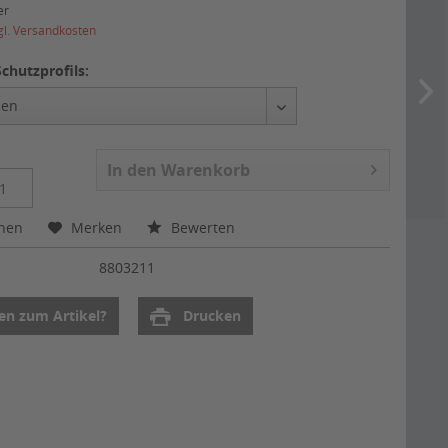
er
gl. Versandkosten
chutzprofils:
In den
Warenkorb
chen
Merken
Bewerten
:
8803211
en zum Artikel?
Drucken