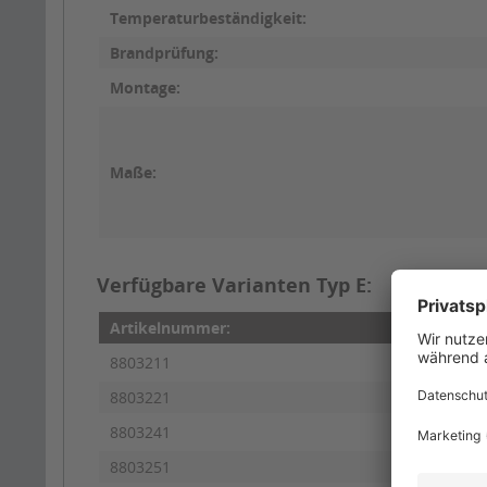
Temperaturbeständigkeit:
Brandprüfung:
Montage:
Maße:
Verfügbare Varianten Typ E:
Artikelnummer:
Herst
8803211
PE-50
8803221
PE-50
8803241
PE-50
8803251
PE-50