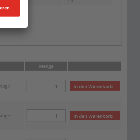
1 m
t
Menge
ktage
In den
Warenkorb
ktage
In den
Warenkorb