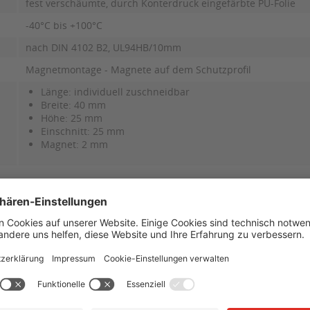
fest verschäumte, durch Konterdruck eingefärbte PU-Folie
-40°C bis +100°C
nach DIN 4102 B2, UL94HB/10mm
Magnetmontage - Magnete auf dem Schutzprofil
Länge: individuell zuschneidbar
Breite: 40 mm
Höhe: 25 mm
Einschnitt: 25 mm
Magnet: 2 mm
ellernummer:
Farbe:
00
gelb-schwarz
10
rot-weiß
20
schwarz