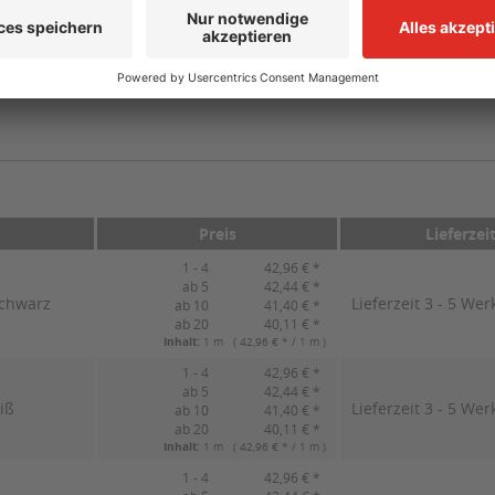
40
tagesfluoriszierend
il Knuffi® Typ A, magnetisch"
Preis
Lieferzei
1 - 4
42,96 € *
ab 5
42,44 € *
schwarz
Lieferzeit 3 - 5 Wer
ab 10
41,40 € *
ab 20
40,11 € *
Inhalt:
1 m ( 42,96 € * / 1 m )
1 - 4
42,96 € *
ab 5
42,44 € *
iß
Lieferzeit 3 - 5 Wer
ab 10
41,40 € *
ab 20
40,11 € *
Inhalt:
1 m ( 42,96 € * / 1 m )
1 - 4
42,96 € *