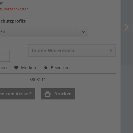
er
gl. Versandkosten
chutzprofils:
In den
Warenkorb
chen
Merken
Bewerten
:
8803111
en zum Artikel?
Drucken