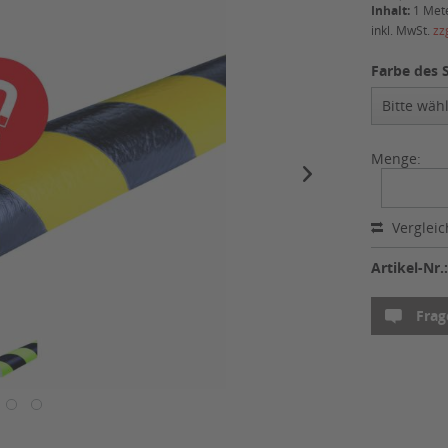
Inhalt:
1 Met
inkl. MwSt.
zz
Farbe des S
Menge:
Verglei
Artikel-Nr.
Frag