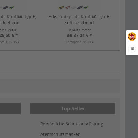
fil Knuffi® Typ E,
Eckschutzprofil Knuffi® Typ H,
stklebend
selbstklebend
alt
1 Meter
Inhalt
1 Meter
26,60 € *
ab 37,24 € *
preis: 22,35 €
Nettopreis: 31,29 €
10
Top-Seller
Persönliche Schutzausrüstung
Atemschutzmasken