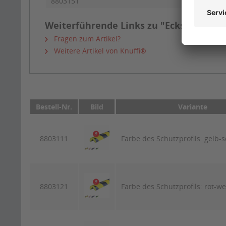
8803151
PA-50
Weiterführende Links zu "Eckschutzprof
Fragen zum Artikel?
Weitere Artikel von Knuffi®
Bestell-Nr.
Bild
Variante
8803111
Farbe des Schutzprofils: gelb-
8803121
Farbe des Schutzprofils: rot-we