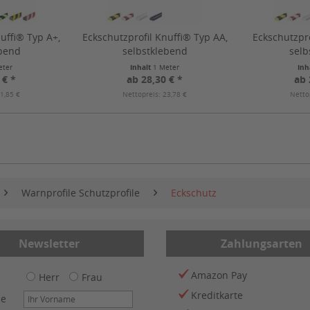
uffi® Typ A+,
Eckschutzprofil Knuffi® Typ AA,
Eckschutzpro
ebend
selbstklebend
selb
eter
Inhalt
1 Meter
Inh
 € *
ab 28,30 € *
ab 
1,85 €
Nettopreis: 23,78 €
Netto
Warnprofile Schutzprofile
Eckschutz
Newsletter
Zahlungsarten
Amazon Pay
Herr
Frau
Kreditkarte
me