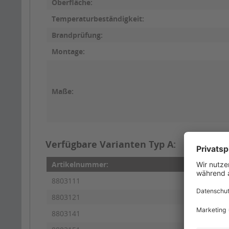
Oberfläche:
Temperaturbeständigkeit:
Brandprüfung:
Montage:
Maße:
Verfügbare Varianten Typ A:
Artikelnummer:
Herst
8803111
PA-50
8803121
PA-50
8803141
PA-50