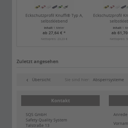
Eckschutzprofil Knuffi® Typ A,
Eckschutzprofil Kn
selbstklebend
selbstkl
Inhalt
1 Meter
Inhalt
1 M
ab 27,64 € *
ab 61,70
Nettopreis: 23,23 €
Nettopreis: 5
Zuletzt angesehen
Übersicht
Sie sind hier:
Absperrsysteme
Kontakt
SQS GmbH
Anrede
Safety Quality System
Vorna
Talstraße 13