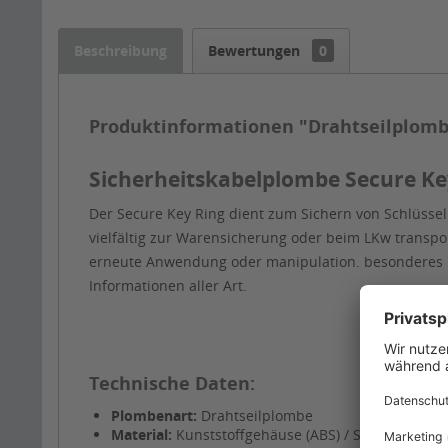
Beschreibung
Bewertungen
0
Produktinformationen "Drahtseilplomb
Sicherheitskabelplombe Secure Ke
Der Secure Key Ring dient zum Sichern von Schlüssel
vielfältig zur Warensicherung oder beim LKw transpor
erneute Anwendung oder manipulation. besonderes Me
Informationen aller Art.
Technische Daten:
Plombenart:
Drahtseilplombe
Material:
Kunststoffgehäuse (ABS) / Stahlseil