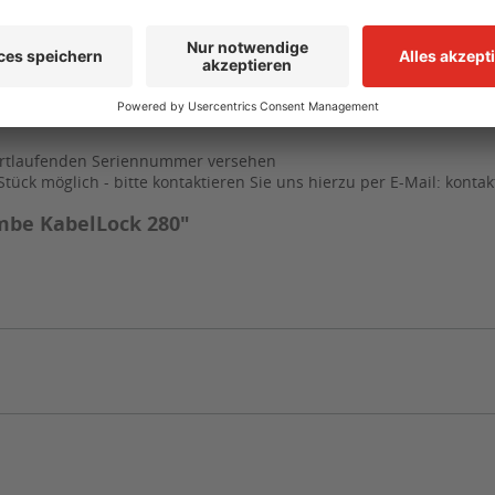
fortlaufenden Seriennummer versehen
ück möglich - bitte kontaktieren Sie uns hierzu per E-Mail:
konta
mbe KabelLock 280"