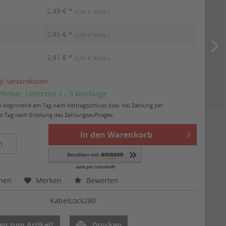
2,49 € *
(2,09 € Netto )
2,45 € *
(2,06 € Netto )
2,41 € *
(2,03 € Netto )
gl. Versandkosten
eferbar, Lieferzeit 1 - 3 Werktage
ten beginnend am Tag nach Vertragsschluss bzw. bei Zahlung per
 Tag nach Erteilung des Zahlungsauftrages.
In den
Warenkorb
chen
Merken
Bewerten
:
KabelLock280
en zum Artikel?
Drucken