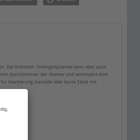
sen. Die Drahtseil- Fixlängenplombe kann aber auch
st beim durchtrennen der Plombe und verhindert eine
für Markierung, barcode oder kurze Sätze mit