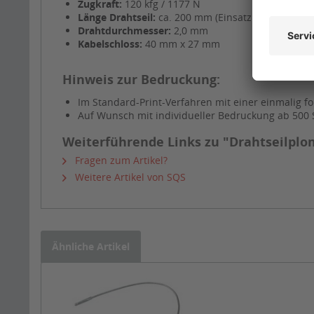
Zugkraft:
120 kfg / 1177 N
Länge Drahtseil:
ca. 200 mm (Einsatzlänge)
Drahtdurchmesser:
2,0 mm
Kabelschloss:
40 mm x 27 mm
Hinweis zur Bedruckung:
Im Standard-Print-Verfahren mit einer einmalig 
Auf Wunsch mit individueller Bedruckung ab 500 St
Weiterführende Links zu "Drahtseilplo
Fragen zum Artikel?
Weitere Artikel von SQS
Ähnliche Artikel