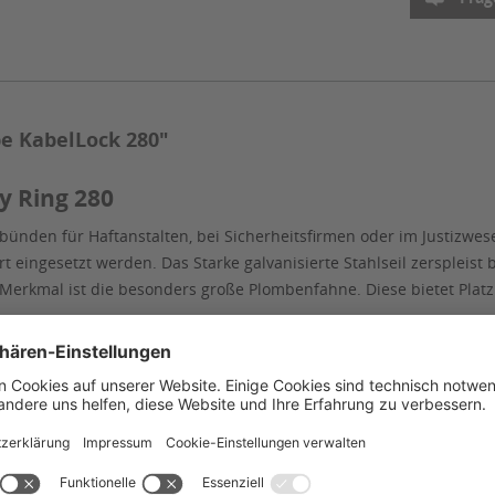
e KabelLock 280"
y Ring 280
bünden für Haftanstalten, bei Sicherheitsfirmen oder im Justizwe
t eingesetzt werden. Das Starke galvanisierte Stahlseil zersplei
rkmal ist die besonders große Plombenfahne. Diese bietet Platz 