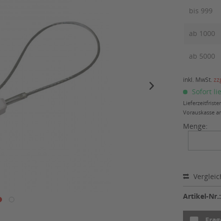
bis
999
ab
1000
ab
5000
inkl. MwSt.
zz
Sofort li
Lieferzeitfris
Vorauskasse am
Menge:
Verglei
Artikel-Nr.
Frag