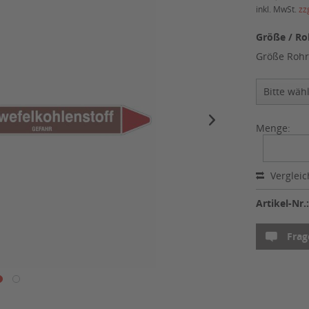
inkl. MwSt.
zz
Größe / Ro
Größe Rohr
Menge:
Verglei
Artikel-Nr.
Frag