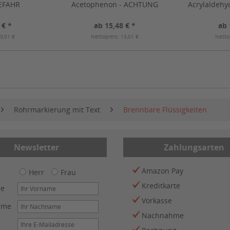
GEFAHR
Acetophenon - ACHTUNG
Acrylaldehy
 € *
ab 15,48 € *
ab 
3,01 €
Nettopreis: 13,01 €
Netto
Rohrmarkierung mit Text
Brennbare Flüssigkeiten
Newsletter
Zahlungsarten
Amazon Pay
Herr
Frau
Kreditkarte
me
Vorkasse
ame
Nachnahme