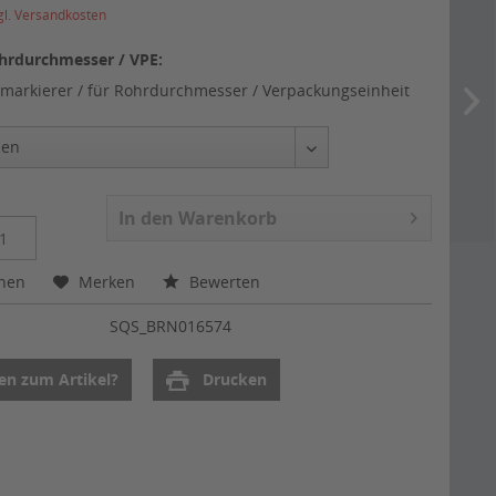
gl. Versandkosten
hrdurchmesser / VPE:
markierer / für Rohrdurchmesser / Verpackungseinheit
In den
Warenkorb
chen
Merken
Bewerten
:
SQS_BRN016574
en zum Artikel?
Drucken