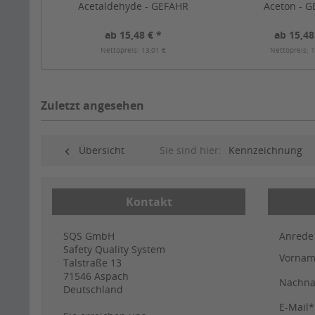
Acetaldehyde - GEFAHR
Aceton - 
ab 15,48 € *
ab 15,48
Nettopreis: 13,01 €
Nettopreis: 1
Zuletzt angesehen
Übersicht
Sie sind hier:
Kennzeichnung
Kontakt
SQS GmbH
Anrede
Safety Quality System
Vorna
Talstraße 13
71546
Aspach
Nachn
Deutschland
E-Mail*