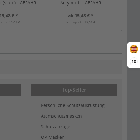
d (stab.) - GEFAHR
Acrylnitril - GEFAHR
15,48 € *
ab 15,48 € *
preis: 13,01 €
Nettopreis: 13,01 €
10
Top-Seller
Persönliche Schutzausrüstung
Atemschutzmasken
Schutzanzüge
OP-Masken