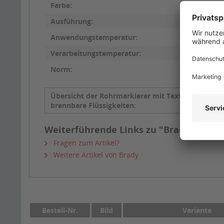
Farbe:
Ausführung:
Anwendungstemperatur:
Verarbeitungstemperatur:
Norm:
Übersicht der Rohrmarkierer mit Text
Schwefel
brennbare Flüssigkeiten:
Weiterführende Links zu "Brady Rohrma
Fragen zum Artikel?
Weitere Artikel von Brady
Bestell-Nr.
Bild
Variante