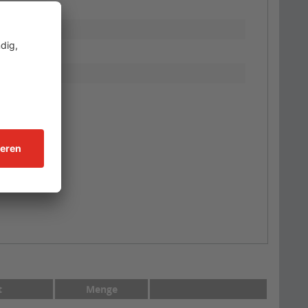
t
Menge