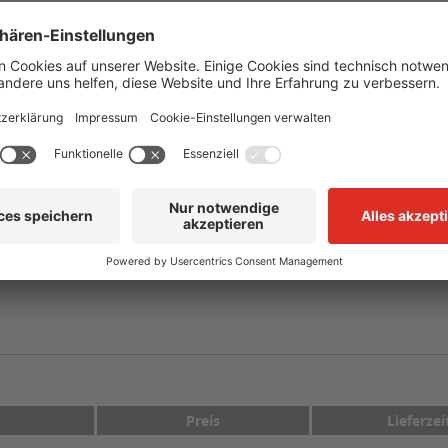
Weiß auf Braun mit Rotem Pfeil
selbstklebend, vorgestanzt auf Trägermaterial
-40 °C bis +110 °C
mind. +10 °C
CLP/GHS
kohlenstoff
rkierer mit Text Schwefelkohlenstoff - GEFAHR"
Preis
Lieferzei