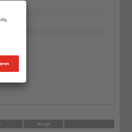
t
Menge