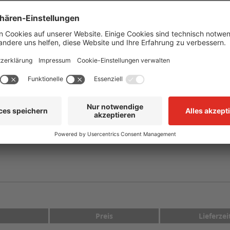
Weiß auf Grün
selbstklebend, vorgestanzt auf Trägermaterial
-40 °C bis +110 °C
mind. +10 °C
CLP/GHS
mwasser
arkierer mit Text Schlammwasser"
Preis
Lieferzei