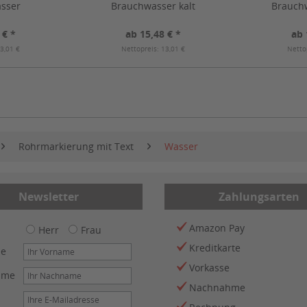
sser
Brauchwasser kalt
Brauchw
 € *
ab 15,48 € *
ab 
3,01 €
Nettopreis: 13,01 €
Netto
Rohrmarkierung mit Text
Wasser
Newsletter
Zahlungsarten
Amazon Pay
Herr
Frau
Kreditkarte
me
Vorkasse
ame
Nachnahme