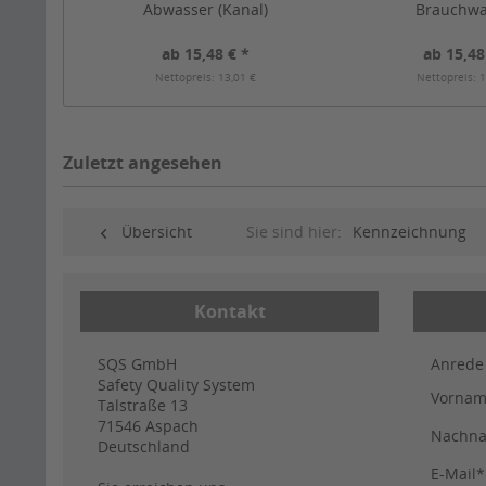
Abwasser (Kanal)
Brauchwa
ab 15,48 € *
ab 15,48
Nettopreis: 13,01 €
Nettopreis: 1
Zuletzt angesehen
Übersicht
Sie sind hier:
Kennzeichnung
Kontakt
SQS GmbH
Anrede
Safety Quality System
Vorna
Talstraße 13
71546
Aspach
Nachn
Deutschland
E-Mail*