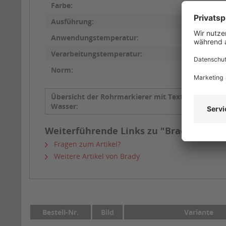
Farbe:
Ausführung:
Anwendungstemperatur:
Verarbeitungstemperatur:
Norm:
Übersicht der Rohrmarkierer mit Text
Schlam
Wasser:
Weiterführende Links zu "Brady Rohrm
Fragen zum Artikel?
Weitere Artikel von Brady
Bestell-Nr.
Bild
Variante