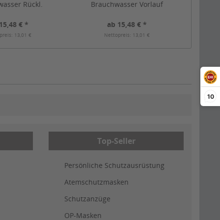
asser Rückl.
Brauchwasser Vorlauf
15,48 € *
ab 15,48 € *
preis: 13,01 €
Nettopreis: 13,01 €
10
Top-Seller
Persönliche Schutzausrüstung
Atemschutzmasken
Schutzanzüge
OP-Masken