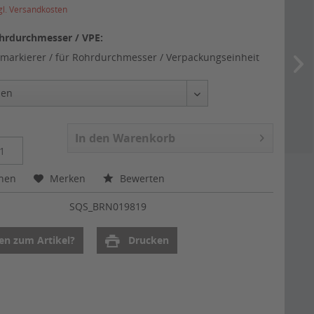
gl. Versandkosten
hrdurchmesser / VPE:
markierer / für Rohrdurchmesser / Verpackungseinheit
In den
Warenkorb
chen
Merken
Bewerten
:
SQS_BRN019819
en zum Artikel?
Drucken