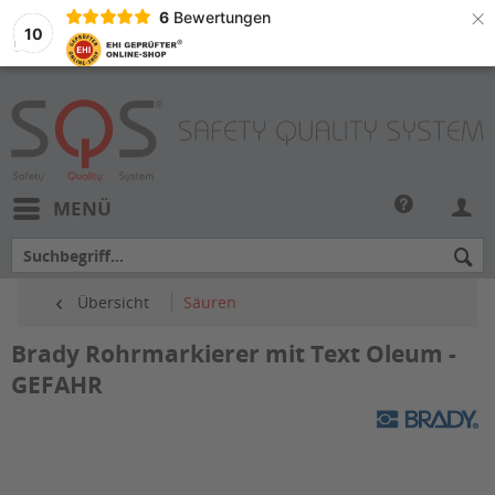
×
6
Bewertungen
10
MENÜ
Übersicht
Säuren
Brady Rohrmarkierer mit Text Oleum -
GEFAHR