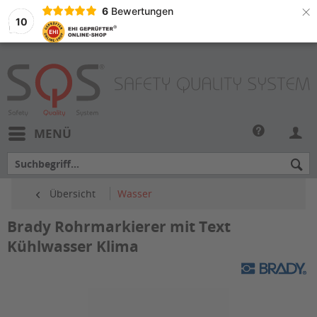
×
6
Bewertungen
10
MENÜ
Übersicht
Wasser
Brady Rohrmarkierer mit Text
Kühlwasser Klima