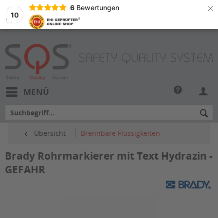
×
6
Bewertungen
10
MENÜ
Übersicht
Brennbare Flüssigkeiten
Brady Rohrmarkierer mit Text Hydrazin -
GEFAHR