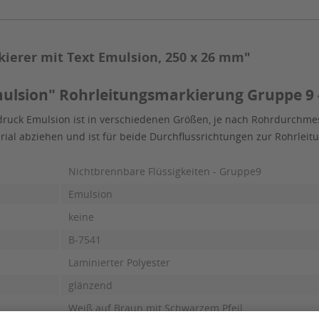
ierer mit Text Emulsion, 250 x 26 mm"
ulsion" Rohrleitungsmarkierung Gruppe 9 -
ruck Emulsion ist in verschiedenen Größen, je nach Rohrdurchmes
erial abziehen und ist für beide Durchflussrichtungen zur Rohrle
Nichtbrennbare Flüssigkeiten - Gruppe9
Emulsion
keine
B-7541
Laminierter Polyester
glänzend
Weiß auf Braun mit Schwarzem Pfeil