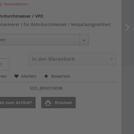
gl. Versandkosten
hrdurchmesser / VPE:
markierer / für Rohrdurchmesser / Verpackungseinheit
In den
Warenkorb
chen
Merken
Bewerten
:
SQS_BRN018098
en zum Artikel?
Drucken