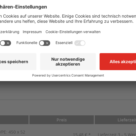
selbstklebend, vorgestanzt auf Trägermaterial
-40 °C bis +110 °C
mind. +10 °C
CLP/GHS
n
rkierer mit Text Emulsion, 250 x 26 mm"
Preis
Lieferzei
PE: 450 x 52
15,48 € *
Lieferzeit 3 - 5 We