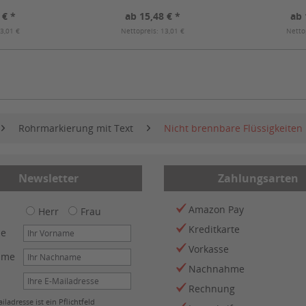
mm
 € *
ab 15,48 € *
ab 
3,01 €
Nettopreis: 13,01 €
Netto
Rohrmarkierung mit Text
Nicht brennbare Flüssigkeiten
Newsletter
Zahlungsarten
Amazon Pay
Herr
Frau
Kreditkarte
me
Vorkasse
ame
Nachnahme
Rechnung
iladresse ist ein Pflichtfeld