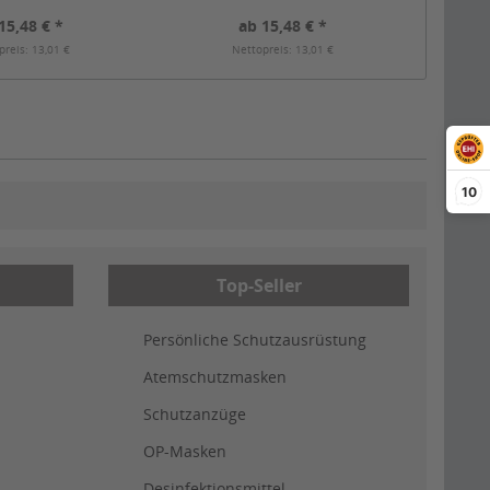
mm
15,48 € *
ab 15,48 € *
preis: 13,01 €
Nettopreis: 13,01 €
10
Top-Seller
Persönliche Schutzausrüstung
Atemschutzmasken
Schutzanzüge
OP-Masken
Desinfektionsmittel