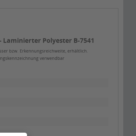
 Laminierter Polyester B-7541
ser bzw. Erkennungsreichweite, erhältlich.
itungskennzeichnung verwendbar