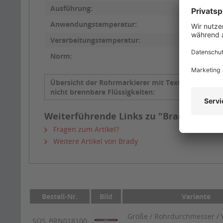
Ausführung:
Anwendungstemperatur:
Verarbeitungstemperatur:
Norm:
Übersicht der Rohrmarkierer mit Text
Emulsio
nicht brennbare Flüssigkeiten:
Weiterführende Links zu "Brady Rohrma
Fragen zum Artikel?
Weitere Artikel von Brady
Bestell-Nr.
Bild
Variante
Größe / Rohrdurchmesser / V
SQS_BRN018100