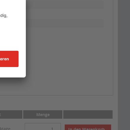
t
Menge
rktage
In den
Warenkorb