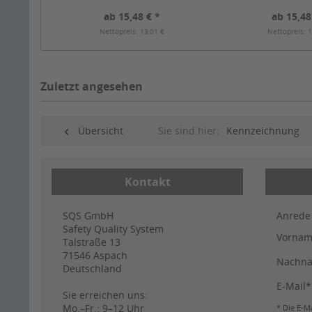
ab 15,48 € *
ab 15,48
Nettopreis: 13,01 €
Nettopreis: 1
Zuletzt angesehen
Übersicht
Sie sind hier:
Kennzeichnung
Kontakt
SQS GmbH
Anrede
Safety Quality System
Vorna
Talstraße 13
71546
Aspach
Nachn
Deutschland
E-Mail*
Sie erreichen uns:
Mo.–Fr.: 9–12 Uhr
* Die E-Ma