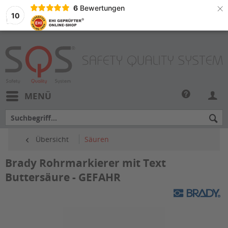
×
6
Bewertungen
10
MENÜ
Übersicht
Säuren
Brady Rohrmarkierer mit Text
Buttersäure - GEFAHR