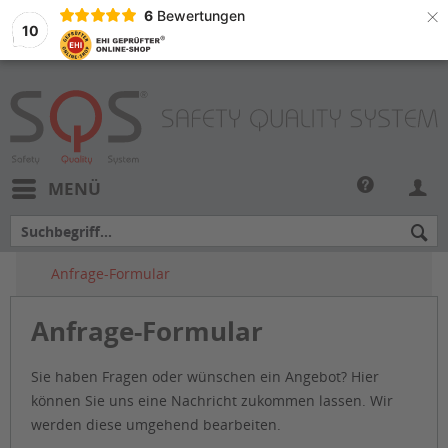
×
6
Bewertungen
10
MENÜ
Anfrage-Formular
Anfrage-Formular
Sie haben Fragen oder wünschen ein Angebot? Hier
können Sie uns eine Nachricht zukommen lassen. Wir
werden diese umgehend bearbeiten.