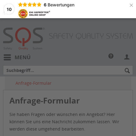
×
6
Bewertungen
10
MENÜ
Anfrage-Formular
Anfrage-Formular
Sie haben Fragen oder wünschen ein Angebot? Hier
können Sie uns eine Nachricht zukommen lassen. Wir
werden diese umgehend bearbeiten.