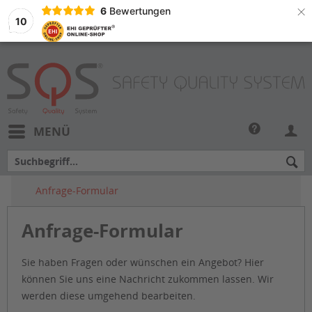
×
6
Bewertungen
10
MENÜ
Anfrage-Formular
Anfrage-Formular
Sie haben Fragen oder wünschen ein Angebot? Hier
können Sie uns eine Nachricht zukommen lassen. Wir
werden diese umgehend bearbeiten.