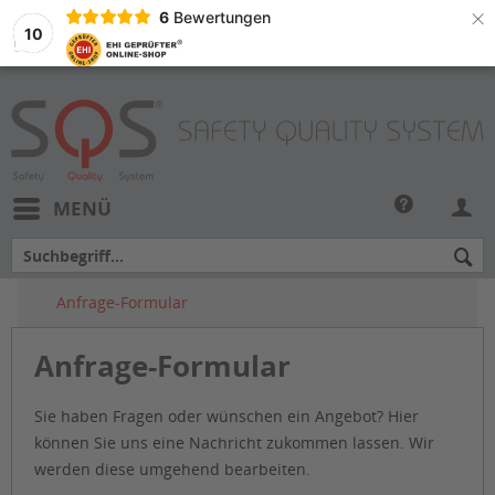
×
6
Bewertungen
10
MENÜ
Anfrage-Formular
Anfrage-Formular
Sie haben Fragen oder wünschen ein Angebot? Hier
können Sie uns eine Nachricht zukommen lassen. Wir
werden diese umgehend bearbeiten.