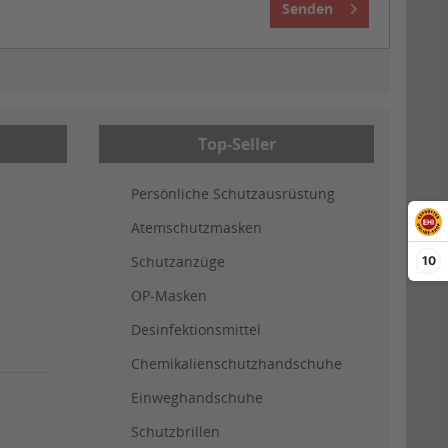
Senden
Top-Seller
Persönliche Schutzausrüstung
Atemschutzmasken
Schutzanzüge
10
OP-Masken
Desinfektionsmittel
Chemikalienschutzhandschuhe
Einweghandschuhe
Schutzbrillen