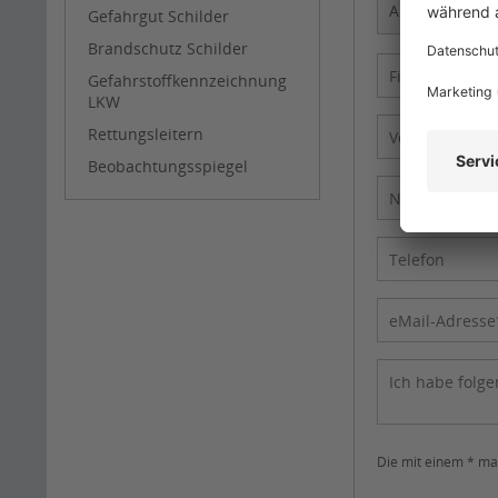
Gefahrgut Schilder
Brandschutz Schilder
Gefahrstoffkennzeichnung
LKW
Rettungsleitern
Beobachtungsspiegel
Die mit einem * mar