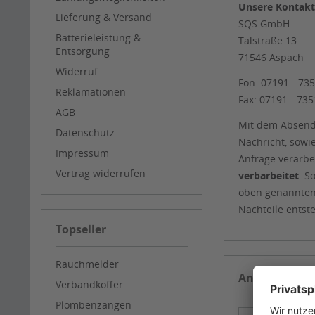
Unsere Kontakt
Lieferung & Versand
SQS GmbH
Batterieleistung &
Talstraße 13
Entsorgung
71546 Aspach
Widerruf
Fon: 07191 - 735
Reklamationen
Fax: 07191 - 73
AGB
Mit dem Absende
Datenschutz
Nachricht, sowi
Impressum
Anfrage verarbe
Vertrag widerrufen
verbarbeitet
. S
oben genannten 
Nachteile entst
Topseller
Rauchmelder
Anfrage-Form
Verbandkoffer
Plombenzangen