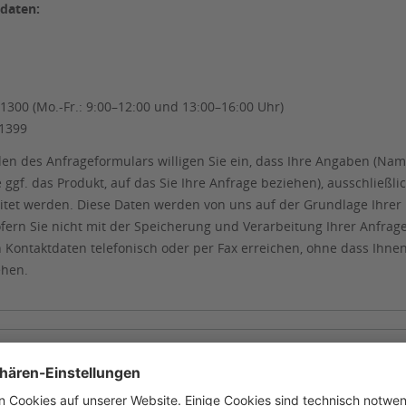
daten:
1300 (Mo.-Fr.: 9:00–12:00 und 13:00–16:00 Uhr)
51399
n des Anfrageformulars willigen Sie ein, dass Ihre Angaben (Name
e ggf. das Produkt, auf das Sie Ihre Anfrage beziehen), ausschlie
itet werden. Diese Daten werden von uns auf der Grundlage Ihrer
ofern Sie nicht mit der Speicherung und Verarbeitung Ihrer Anfra
Kontaktdaten telefonisch oder per Fax erreichen, ohne dass Ihn
ehen.
ular