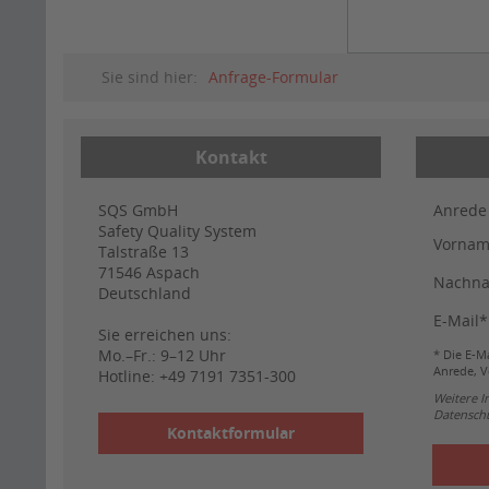
Sie sind hier:
Anfrage-Formular
Kontakt
SQS GmbH
Anrede
Safety Quality System
Vorna
Talstraße 13
71546
Aspach
Nachn
Deutschland
E-Mail*
Sie erreichen uns:
Mo.–Fr.: 9–12 Uhr
* Die E-Ma
Anrede, V
Hotline:
+49 7191 7351-300
Weitere 
Datenschu
Kontaktformular