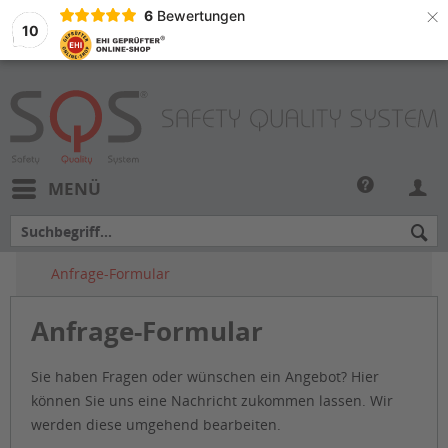
×
6
Bewertungen
10
MENÜ
Anfrage-Formular
Anfrage-Formular
Sie haben Fragen oder wünschen ein Angebot? Hier
können Sie uns eine Nachricht zukommen lassen. Wir
werden diese umgehend bearbeiten.